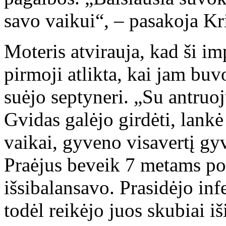
savo vaikui“, – pasakoja Kri
Moteris atvirauja, kad ši im
pirmoji atlikta, kai jam buv
suėjo septyneri. „Su antruo
Gvidas galėjo girdėti, lankė
vaikai, gyveno visavertį g
Praėjus beveik 7 metams po
išsibalansavo. Prasidėjo inf
todėl reikėjo juos skubiai iši