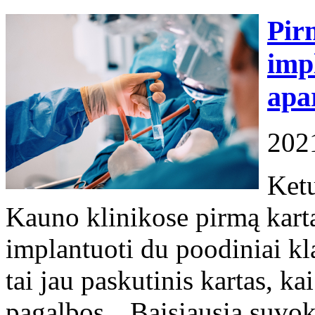
Pir
imp
apa
202
Ket
Kauno klinikose pirmą kart
implantuoti du poodiniai kl
tai jau paskutinis kartas, ka
pagalbos. „Baisiausia suvok