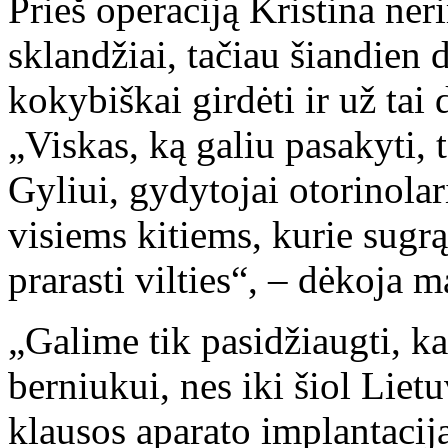
Prieš operaciją Kristina ner
sklandžiai, tačiau šiandien 
kokybiškai girdėti ir už ta
„Viskas, ką galiu pasakyti, 
Gyliui, gydytojai otorinolar
visiems kitiems, kurie sugr
prarasti vilties“, – dėkoja 
„Galime tik pasidžiaugti, k
berniukui, nes iki šiol Liet
klausos aparato implantaci