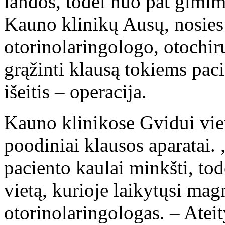
landos, todėl nuo pat gimim
Kauno klinikų Ausų, nosies 
otorinolaringologo, otochir
grąžinti klausą tokiems pac
išeitis – operacija.
Kauno klinikose Gvidui vie
poodiniai klausos aparatai.
paciento kaulai minkšti, todė
vietą, kurioje laikytųsi mag
otorinolaringologas. – Atei