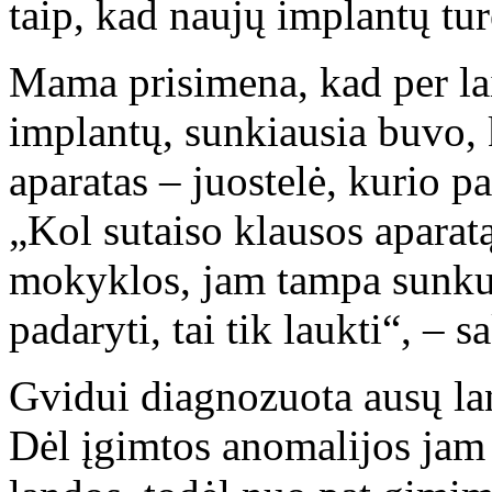
taip, kad naujų implantų tu
Mama prisimena, kad per lai
implantų, sunkiausia buvo, 
aparatas – juostelė, kurio pa
„Kol sutaiso klausos aparatą
mokyklos, jam tampa sunku b
padaryti, tai tik laukti“, – s
Gvidui diagnozuota ausų land
Dėl įgimtos anomalijos jam 