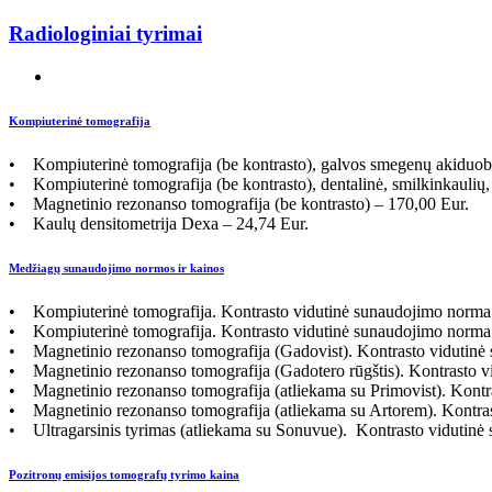
Radiologiniai tyrimai
Kompiuterinė tomografija
• Kompiuterinė tomografija (be kontrasto), galvos smegenų akiduobių
• Kompiuterinė tomografija (be kontrasto), dentalinė, smilkinkaulių, 
• Magnetinio rezonanso tomografija (be kontrasto) – 170,00 Eur.
• Kaulų densitometrija Dexa – 24,74 Eur.
Medžiagų sunaudojimo normos ir kainos
• Kompiuterinė tomografija. Kontrasto vidutinė sunaudojimo norma –
• Kompiuterinė tomografija. Kontrasto vidutinė sunaudojimo norma –
• Magnetinio rezonanso tomografija (Gadovist). Kontrasto vidutinė s
• Magnetinio rezonanso tomografija (Gadotero rūgštis). Kontrasto vi
• Magnetinio rezonanso tomografija (atliekama su Primovist). Kontra
• Magnetinio rezonanso tomografija (atliekama su Artorem). Kontrast
• Ultragarsinis tyrimas (atliekama su Sonuvue). Kontrasto vidutinė s
Pozitronų emisijos tomografų tyrimo kaina