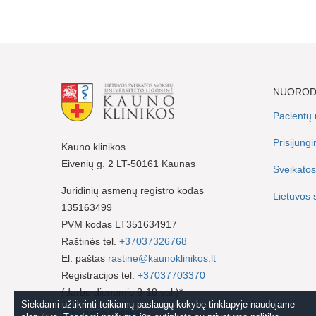
NUORO
Pacientų r
Prisijung
Kauno klinikos
Eivenių g. 2 LT-50161 Kaunas
Sveikatos
Juridinių asmenų registro kodas
Lietuvos 
135163499
PVM kodas LT351634917
Raštinės tel.
+37037326768
El. paštas
rastine@kaunoklinikos.lt
Registracijos tel.
+37037703370
(darbo dienomis 8-18 val.)*
Siekdami užtikrinti teikiamų paslaugų kokybę tinklapyje naudojame
Privatumo politika