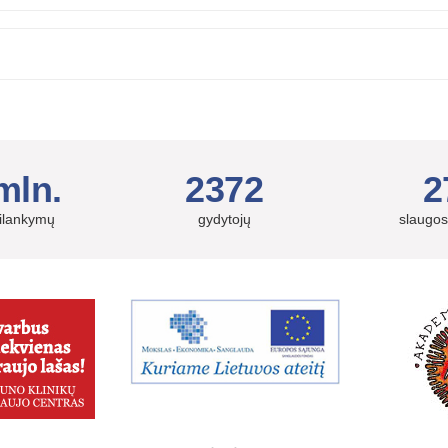
mln.
2372
2
silankymų
gydytojų
slaugos