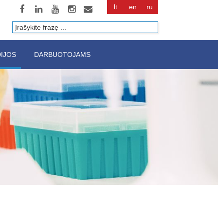
lt
en
ru
Paieška
IJOS
DARBUOTOJAMS