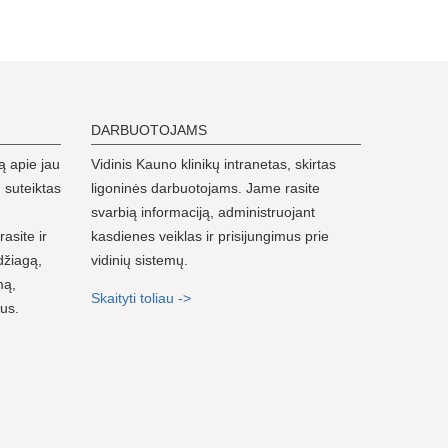
DARBUOTOJAMS
ą apie jau
Vidinis Kauno klinikų intranetas, skirtas
 suteiktas
ligoninės darbuotojams. Jame rasite
svarbią informaciją, administruojant
rasite ir
kasdienes veiklas ir prisijungimus prie
džiagą,
vidinių sistemų.
mą,
Skaityti toliau ->
nus.