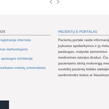
DOS
PACIENTŲ E-PORTALAS
egistracija internetu
Pacientų portale rasite informacij
įvykusius apsilankymus ir jų metu
imas darbuotojams
paslaugas, matysite asmeninius
medicininės istorijos išrašus. Čia 
 apsaugos ministerija
pacientams skirtą mokomąją me
sveikatos mokslų universitetas
nuotolinį pacientų būklės stebėji
savikontrolės testus ar klausimy