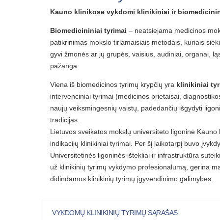
Kauno klinikose vykdomi klinikiniai ir biomedicinin
Biomedicininiai tyrimai
– neatsiejama medicinos moksl
patikrinimas mokslo tiriamaisiais metodais, kuriais sieki
gyvi žmonės ar jų grupės, vaisius, audiniai, organai,
pažanga.
Viena iš biomedicinos tyrimų krypčių yra
klinikiniai ty
intervenciniai tyrimai (medicinos prietaisai, diagnostiko
naujų veiksmingesnių vaistų, padedančių išgydyti ligon
tradicijas.
Lietuvos sveikatos mokslų universiteto ligoninė Kauno kl
indikacijų klinikiniai tyrimai. Per šį laikotarpį buvo įvy
Universitetinės ligoninės ištekliai ir infrastruktūra sutei
už klinikinių tyrimų vykdymo profesionalumą, gerina mat
didindamos klinikinių tyrimų įgyvendinimo galimybes.
VYKDOMŲ KLINIKINIŲ TYRIMŲ SĄRAŠAS