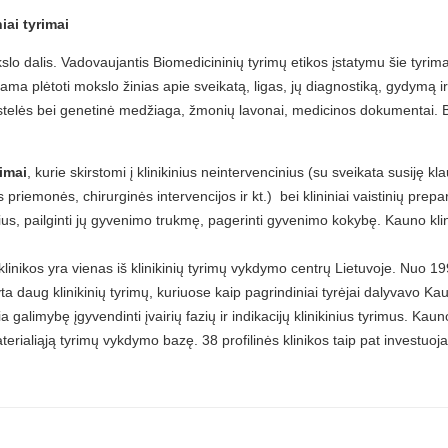
iai tyrimai
o dalis. Vadovaujantis Biomedicininių tyrimų etikos įstatymu šie tyrim
ama plėtoti mokslo žinias apie sveikatą, ligas, jų diagnostiką, gydymą ir 
 ląstelės bei genetinė medžiaga, žmonių lavonai, medicinos dokumentai
rimai
, kurie skirstomi į klinikinius neintervencinius (su sveikata susiję klau
s priemonės, chirurginės intervencijos ir kt.) bei klininiai vaistinių pre
ius, pailginti jų gyvenimo trukmę, pagerinti gyvenimo kokybę. Kauno kli
inikos yra vienas iš klinikinių tyrimų vykdymo centrų Lietuvoje. Nuo 199
kdyta daug klinikinių tyrimų, kuriuose kaip pagrindiniai tyrėjai dalyvavo Ka
kia galimybę įgyvendinti įvairių fazių ir indikacijų klinikinius tyrimus. Kau
erialiąją tyrimų vykdymo bazę. 38 profilinės klinikos taip pat investuoj