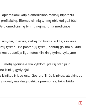
ai apibrėžiami kaip biomedicinos mokslų hipotezių
profilaktiką. Biomedicininių tyrimų objektai gali būti
. Be biomedicininių tyrimų neįmanoma medicinos
simynai, interviu, stebėjimo tyrimai ir kt.); klinikiniai
paratų tyrimai. Be pastarųjų tyrimų nebūtų galima sukurti
nikos puoselėja ilgametes klinikinių tyrimų vykdymo
6 metų ligoninėje yra vykdomi įvairių stadijų ir
uno klinikų gydytojai.
no klinikos ir jose esančios profilinės klinikos, atsakingos
a į inovatyvias diagnostikos priemones, tokiu būdu