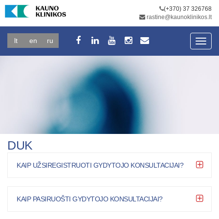
(+370) 37 326768
rastine@kaunoklinikos.lt
lt
en
ru
Toggl
navig
DUK
KAIP UŽSIREGISTRUOTI GYDYTOJO KONSULTACIJAI?
KAIP PASIRUOŠTI GYDYTOJO KONSULTACIJAI?