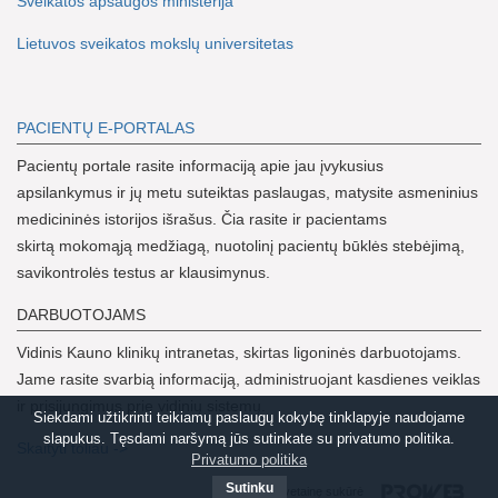
Sveikatos apsaugos ministerija
Lietuvos sveikatos mokslų universitetas
PACIENTŲ E-PORTALAS
Pacientų portale rasite informaciją apie jau įvykusius
apsilankymus ir jų metu suteiktas paslaugas, matysite asmeninius
medicininės istorijos išrašus. Čia rasite ir pacientams
skirtą mokomąją medžiagą, nuotolinį pacientų būklės stebėjimą,
savikontrolės testus ar klausimynus.
DARBUOTOJAMS
Vidinis Kauno klinikų intranetas, skirtas ligoninės darbuotojams.
Jame rasite svarbią informaciją, administruojant kasdienes veiklas
ir prisijungimus prie vidinių sistemų.
Siekdami užtikrinti teikiamų paslaugų kokybę tinklapyje naudojame
slapukus. Tęsdami naršymą jūs sutinkate su privatumo politika.
Skaityti toliau ->
Privatumo politika
Sutinku
Svetainę sukūrė