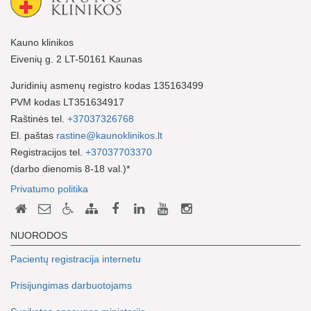
Kauno klinikos
Eivenių g. 2 LT-50161 Kaunas
Juridinių asmenų registro kodas 135163499
PVM kodas LT351634917
Raštinės tel.
+37037326768
El. paštas
rastine@kaunoklinikos.lt
Registracijos tel.
+37037703370
(darbo dienomis 8-18 val.)*
Privatumo politika
NUORODOS
Pacientų registracija internetu
Prisijungimas darbuotojams