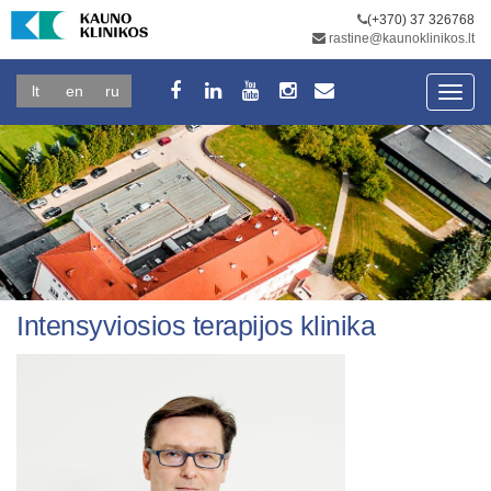
(+370) 37 326768
rastine@kaunoklinikos.lt
lt
en
ru
Toggl
navig
Intensyviosios terapijos klinika