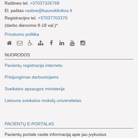
Raštinės tel.
+37037326768
El. paštas
rastine@kaunoklinikos.lt
Registracijos tel.
+37037703370
(darbo dienomis 8-18 val.)*
Privatumo politika
NUORODOS
Pacientų registracija internetu
Prisijungimas darbuotojams
Sveikatos apsaugos ministerija
Lietuvos sveikatos mokslų universitetas
PACIENTŲ E-PORTALAS
Pacientų portale rasite informaciją apie jau įvykusius