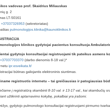
nikos vadovas prof. Skaidrius Miliauskas
nių g. 2
nas LT-50161
:
+37037326953
(sekretoriatas)
 paštas
pulmonologijos.klinika@kaunoklinikos.lt
ISTRACIJA
monologijos klinikos gydytojai pacientus konsultuoja Ambulatori
ientai gydytojo konsultacijai registruojami tik pateikus asmens k
+37037703370
(darbo dienomis 8-18 val.)*
ernetu
ipr.esveikata.lt/
stracijai būtinas galiojantis elektroninis siuntimas.
iname registruotis internetu – tai greičiausias ir patogiausias būd
ečiame į registratūrą skambinti 8-10 val. ir 13-17 val., kai skambučių s
iant užtikrinti aptarnavimo kokybę, pokalbiai yra įrašomi.
vėžys, gydytojo pulmonologo konsultacijai registruojami pirmumo tvarka (