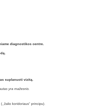
niame diagnostikos centre.
odą.
as suplanuoti vizitą.
rautas yra mažesnis.
,,žalio koridoriaus“ principu).