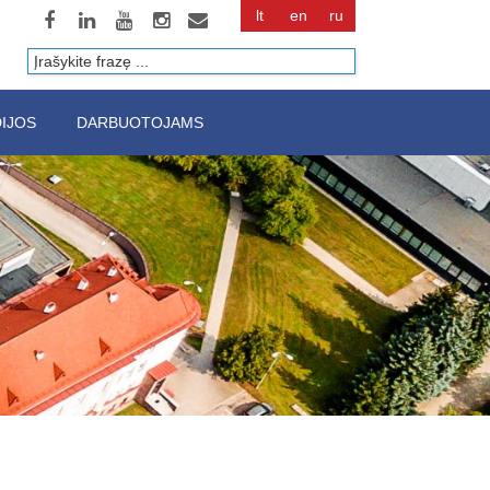
lt
en
ru
Paieška
IJOS
DARBUOTOJAMS