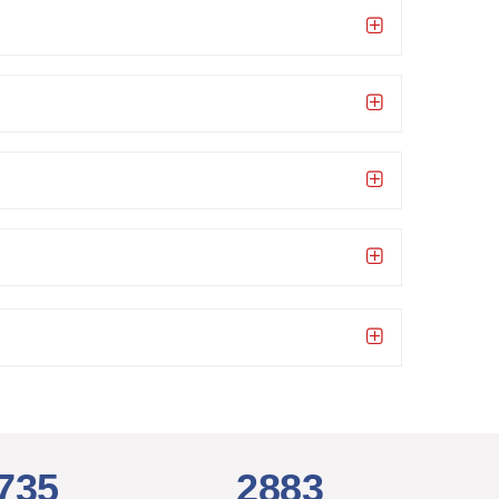
735
2883