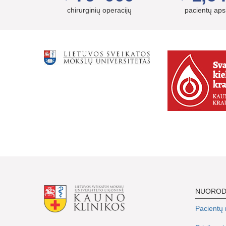
chirurginių operacijų
pacientų ap
NUORO
Pacientų r