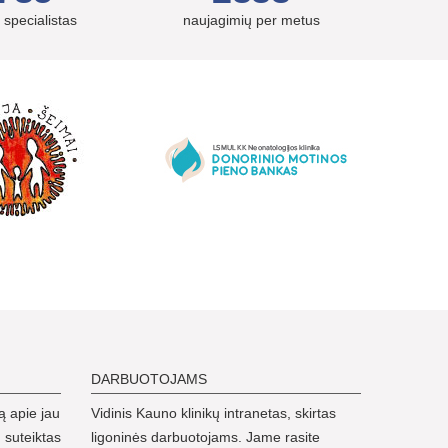
 specialistas
naujagimių per metus
DARBUOTOJAMS
ą apie jau
Vidinis Kauno klinikų intranetas, skirtas
 suteiktas
ligoninės darbuotojams. Jame rasite