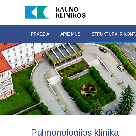
PRADŽIA
APIE MUS
STRUKTŪRA IR KONT
Pulmonologijos klinika