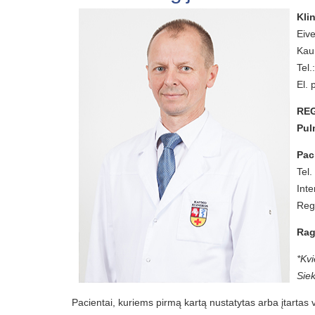
Kli
Eive
Kau
Tel.
El.
REG
Pul
Pac
Tel.
Int
Regi
Rag
*Kvi
Siek
Pacientai, kuriems pirmą kartą nustatytas arba įtartas 