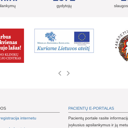
silankymų
gydytojų
slaugos
DOS
PACIENTŲ E-PORTALAS
egistracija internetu
Pacientų portale rasite informacij
įvykusius apsilankymus ir jų metu