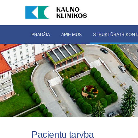
PRADŽIA
APIE MUS
STRUKTŪRA IR KONT
Pacientų taryba