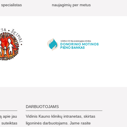
 specialistas
naujagimių per metus
DARBUOTOJAMS
ą apie jau
Vidinis Kauno klinikų intranetas, skirtas
 suteiktas
ligoninės darbuotojams. Jame rasite