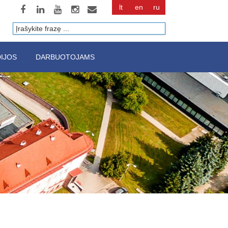
lt
en
ru
Paieška
IJOS
DARBUOTOJAMS