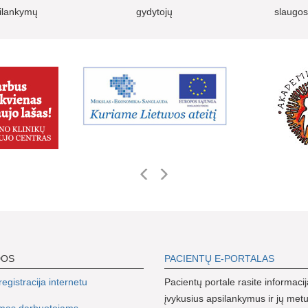
silankymų
gydytojų
slaugos
DOS
PACIENTŲ E-PORTALAS
egistracija internetu
Pacientų portale rasite informacij
įvykusius apsilankymus ir jų metu