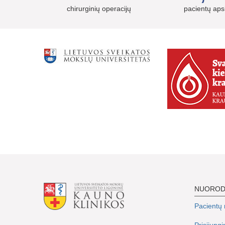
chirurginių operacijų
pacientų ap
NUORO
Pacientų r