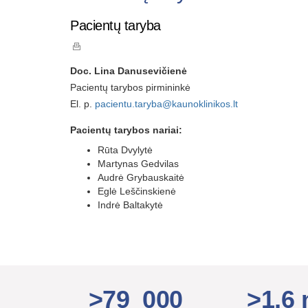
Pacientų taryba
Doc. Lina Danusevičienė
Pacientų tarybos pirmininkė
El. p.
pacientu.taryba@kaunoklinikos.lt
Pacientų tarybos nariai:
Rūta Dvylytė
Martynas Gedvilas
Audrė Grybauskaitė
Eglė Leščinskienė
Indrė Baltakytė
>79 000
>1,6 