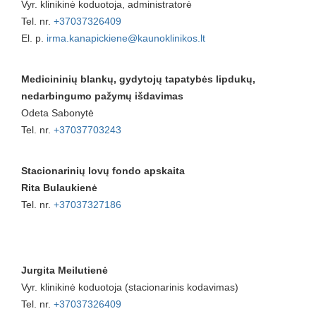
Vyr. klinikinė koduotoja, administratorė
Tel. nr.
+37037326409
El. p.
irma.kanapickiene@kaunoklinikos.lt
Medicininių blankų, gydytojų tapatybės lipdukų,
nedarbingumo pažymų išdavimas
Odeta Sabonytė
Tel. nr.
+37037703243
Stacionarinių lovų fondo apskaita
Rita Bulaukienė
Tel. nr.
+37037327186
Jurgita Meilutienė
Vyr. klinikinė koduotoja (stacionarinis kodavimas)
Tel. nr.
+37037326409