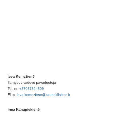
Ieva Kemežienė
Tarnybos vadovo pavaduotoja
Tel. nr.
+37037324509
El. p.
ieva.kemeziene@kaunoklinikos.lt
Irma Kanapickienė