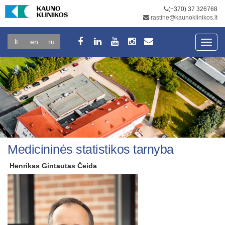
(+370) 37 326768
rastine@kaunoklinikos.lt
lt
en
ru
Toggl
navig
Medicininės statistikos tarnyba
Henrikas Gintautas Čeida