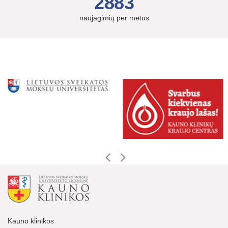
2883
naujagimių per metus
Kauno klinikos