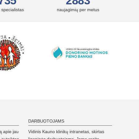
735
2883
 specialistas
naujagimių per metus
DARBUOTOJAMS
ą apie jau
Vidinis Kauno klinikų intranetas, skirtas