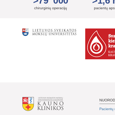
>79 000
>1,6 
chirurginių operacijų
pacientų ap
NUORO
Pacientų r