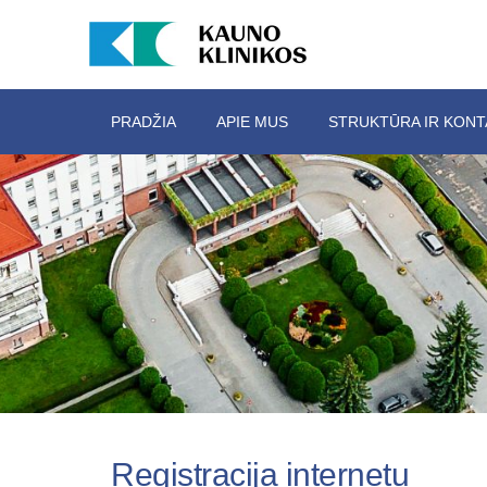
PRADŽIA
APIE MUS
STRUKTŪRA IR KONT
Registracija internetu