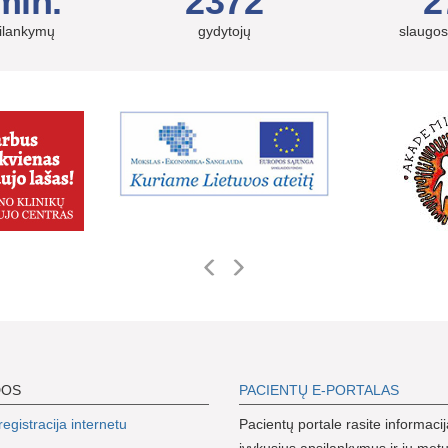
mln.
2372
2
silankymų
gydytojų
slaugos
DOS
PACIENTŲ E-PORTALAS
egistracija internetu
Pacientų portale rasite informacij