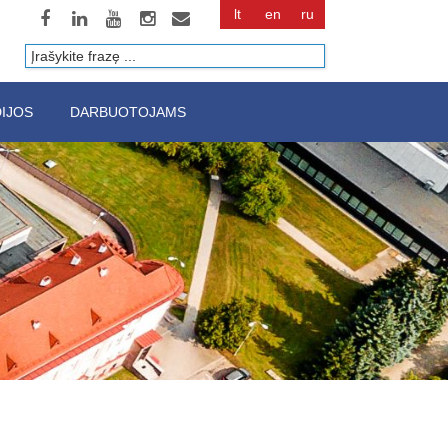
lt
en
ru
Paieška
IJOS
DARBUOTOJAMS