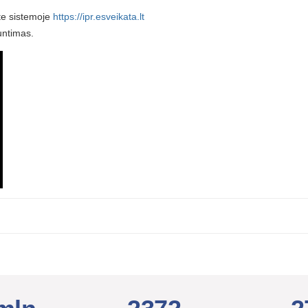
ite sistemoje
https://ipr.esveikata.lt
iuntimas.