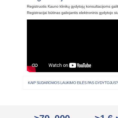
Registruotis Kauno klinikų gydytojų konsultacijoms gal
Registracijai būtinas galiojantis elektroninis gydytojo s
KAIP SUDAROMOS LAUKIMO EILĖS PAS GYDYTOJUS?