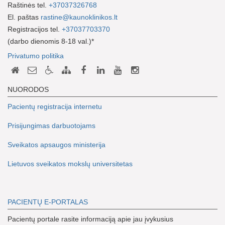
Raštinės tel.
+37037326768
El. paštas
rastine@kaunoklinikos.lt
Registracijos tel.
+37037703370
(darbo dienomis 8-18 val.)*
Privatumo politika
NUORODOS
Pacientų registracija internetu
Prisijungimas darbuotojams
Sveikatos apsaugos ministerija
Lietuvos sveikatos mokslų universitetas
PACIENTŲ E-PORTALAS
Pacientų portale rasite informaciją apie jau įvykusius