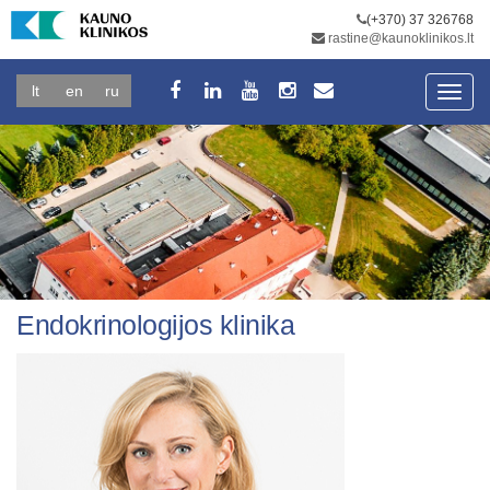
(+370) 37 326768
rastine@kaunoklinikos.lt
lt
en
ru
Toggl
navig
Endokrinologijos klinika