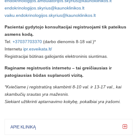
endokrinologijos.ambulatorijos.skyrius@kaunoklinikos.lt
endokrinologijos.skyrius@kaunoklinikos.lt
vaiku.endokrinologijos.skyrius@kaunoklinikos.lt
Pacientai gydytojo konsultacijai registruojami tik pateikus
asmens kodą.
Tel.
+37037703370
(darbo dienomis 8-18 val.)*
Internetu
ipr.esveikata.lt/
Registracijai būtinas galiojantis elektroninis siuntimas.
Raginame registruotis internetu – tai greičiausias ir
patogiausias būdas suplanuoti vizitą.
*Kviečiame į registratūrą skambinti 8-10 val. ir 13-17 val., kai
skambučių srautas yra mažesnis.
Siekiant užtikrinti aptarnavimo kokybę, pokalbiai yra įrašomi.
APIE KLINIKĄ