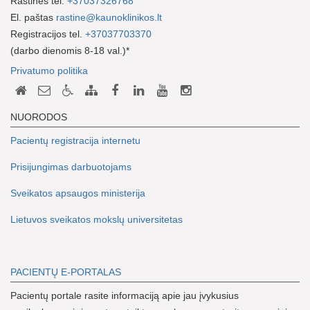
Raštinės tel.
+37037326768
El. paštas
rastine@kaunoklinikos.lt
Registracijos tel.
+37037703370
(darbo dienomis 8-18 val.)*
Privatumo politika
NUORODOS
Pacientų registracija internetu
Prisijungimas darbuotojams
Sveikatos apsaugos ministerija
Lietuvos sveikatos mokslų universitetas
PACIENTŲ E-PORTALAS
Pacientų portale rasite informaciją apie jau įvykusius