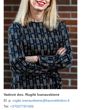
Vadovė doc. Rugilė Ivanauskienė
El. p.
rugile.ivanauskiene@kaunoklinikos.lt
Tel:
+37037787406