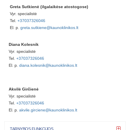
Greta Sutkienė (ilgalaikėse atostogose)
Vyr. specialistė
Tel.
+37037326046
El. p.
greta.sutkiene@kaunoklinikos.lt
Diana Kolesnik
Vyr. specialistė
Tel.
+37037326046
El. p.
diana.kolesnik@kaunoklinikos.lt
Akvilė Girčienė
Vyr. specialistė
Tel.
+37037326046
El. p.
akvile.girciene@kaunoklinikos.lt
TARNYBOS FUNKCIJOS