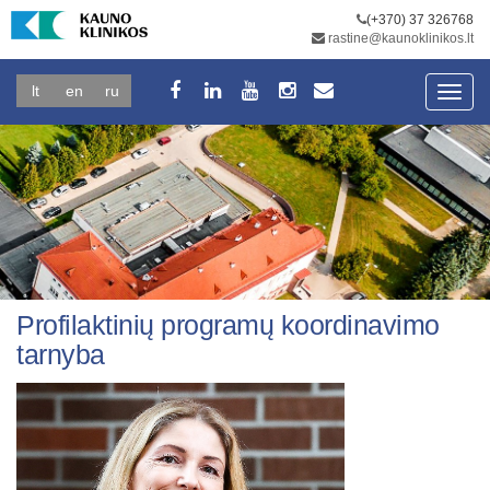
(+370) 37 326768
rastine@kaunoklinikos.lt
lt
en
ru
Toggl
navig
Profilaktinių programų koordinavimo
tarnyba