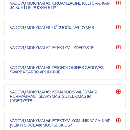
VADOVŲ MOKYMAI #9: ORGANIZACINĖ KULTŪRA: KAIP
JĄ KURTI IR PUOSELĖTI?
VADOVŲ MOKYMAI #8: UŽDUOČIŲ VALDYMAS
VADOVŲ MOKYMAI #7: EFEKTYVI LYDERYSTĖ
VADOVŲ MOKYMAI #6: PSICHOLOGINĖS GEROVĖS
SVARBA DARBO APLINKOJE
VADOVŲ MOKYMAI #5: KOMANDOS VALDYMAS:
FORMAVIMAS, IŠLAIKYMAS, SUTELKIMAS IR
LYDERYSTĖ
VADOVŲ MOKYMAI #4: EFEKTYVI KOMUNIKACIJA: KAIP
ĮVEIKTI ŠIUOLAIKINIUS IŠŠŪKIUS?