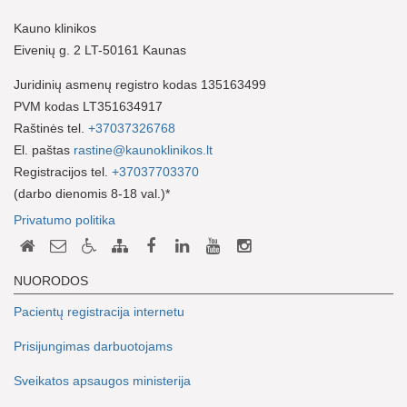
Kauno klinikos
Eivenių g. 2 LT-50161 Kaunas
Juridinių asmenų registro kodas 135163499
PVM kodas LT351634917
Raštinės tel.
+37037326768
El. paštas
rastine@kaunoklinikos.lt
Registracijos tel.
+37037703370
(darbo dienomis 8-18 val.)*
Privatumo politika
NUORODOS
Pacientų registracija internetu
Prisijungimas darbuotojams
Sveikatos apsaugos ministerija