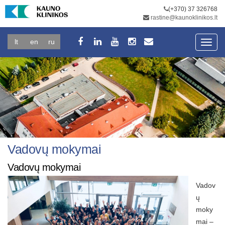
(+370) 37 326768
rastine@kaunoklinikos.lt
lt
en
ru
Toggl
navig
Vadovų mokymai
Vadovų mokymai
Vadov
ų
moky
mai –