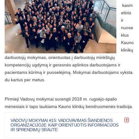
kasm
etinis
ir
nuose
klus
Kauno
klinikų
darbuotojų mokymas, orientuotas į darbuotojų minkštųjų
kompetencijų ugdymą ir geresnės aplinkos darbuotojams ir
pacientams kūrimą ir puoselėjimą. Mokymai darbuotojams vyksta
du kartus per metus.
Pirmieji Vadovų mokymai surengti 2018 m. rugsėjo-spalio
mėnesiais ir tapo laukiama Kauno klinikų bendruomenės tradicija.
VADOVŲ MOKYMAI #15: VADOVAVIMAS ŠIANDIENOS
ORGANIZACIJOJE: KAIP ORIENTUOTIS INFORMACIJOS
IR SPRENDIMŲ SRAUTE