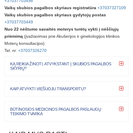
+37037703498
Vaikų skubios pagalbos skyriaus registratūra
+37037327109
Vaikų skubios pagalbos skyriaus gydytojų postas
+37037703449
Nuo 22 nėštumo savaitės moterys turėtų vykti į nėščiųjų
priėmimą
(įvažiavimas prie Akušerijos ir ginekologijos klinikos
Moterų konsultacijos).
Tel. nr.
+37037326270
KĄ REIKIA ŽINOTI, ATVYKSTANT Į SKUBIOS PAGALBOS
SKYRIŲ?
KAIP ATVYKTI VIEŠUOJU TRANSPORTU?
BŪTINOSIOS MEDICINOS PAGALBOS PASLAUGŲ
TEIKIMO TVARKA