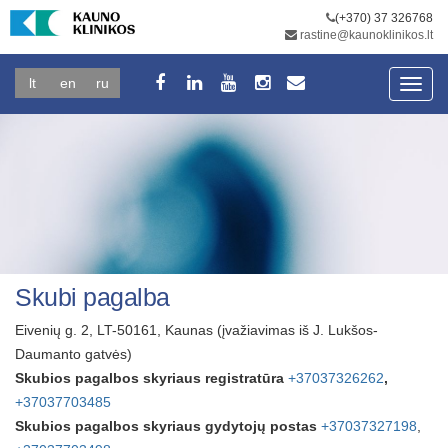
(+370) 37 326768
rastine@kaunoklinikos.lt
lt
en
ru
Toggl
navig
Skubi pagalba
Eivenių g. 2, LT-50161, Kaunas (įvažiavimas iš J. Lukšos-
Daumanto gatvės)
Skubios pagalbos skyriaus registratūra
+37037326262
,
+37037703485
Skubios pagalbos skyriaus gydytojų postas
+37037327198
,