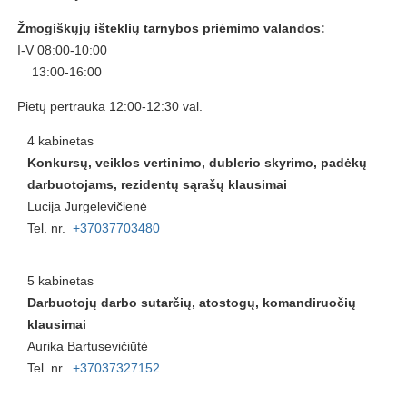
Žmogiškųjų išteklių tarnybos priėmimo valandos:
I-V 08:00-10:00
13:00-16:00
Pietų pertrauka 12:00-12:30 val.
4 kabinetas
Konkursų, veiklos vertinimo, dublerio skyrimo, padėkų
darbuotojams, rezidentų sąrašų klausimai
Lucija Jurgelevičienė
Tel. nr.
+37037703480
5 kabinetas
Darbuotojų darbo sutarčių, atostogų, komandiruočių
klausimai
Aurika Bartusevičiūtė
Tel. nr.
+37037327152