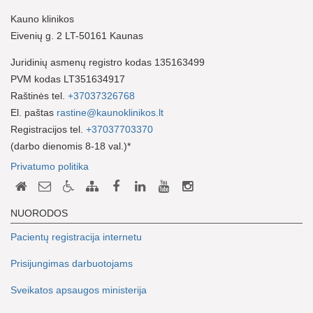
Kauno klinikos
Eivenių g. 2 LT-50161 Kaunas
Juridinių asmenų registro kodas 135163499
PVM kodas LT351634917
Raštinės tel.
+37037326768
El. paštas
rastine@kaunoklinikos.lt
Registracijos tel.
+37037703370
(darbo dienomis 8-18 val.)*
Privatumo politika
NUORODOS
Pacientų registracija internetu
Prisijungimas darbuotojams
Sveikatos apsaugos ministerija