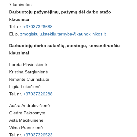
7 kabinetas
Darbuotojų pažymėjimų, pažymų dėl darbo stažo
klausimai
Tel. nr.
+37037326688
El. p.
zmogiskuju.istekliu.tarnyba@kaunoklinikos.lt
Darbuotojų darbo sutarčių, atostogų, komandiruočių
klausimai
Loreta Plavinskienė
Kristina Sargiūnienė
Rimantė Čiurinskaitė
Ligita Lukočienė
Tel. nr.
+37037326288
Aušra Andrulevičienė
Giedrė Pakrosnytė
Asta Mačikūnienė
Vilma Pranckienė
Tel. nr.
+37037326523