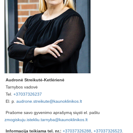
Audronė Streikutė-Ketlėrienė
Tarnybos vadovė
Tel.
+37037326237
El. p.
audrone.streikute@kaunoklinikos.lt
Prašome savo gyvenimo aprašymą siųsti el. paštu
zmogiskuju.istekliu.tarnyba@kaunoklinikos.lt
Informacija teikiama tel. nr.:
+37037326288
,
+37037326523
.