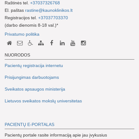
Raštinės tel.
+37037326768
El. paštas
rastine@kaunoklinikos.lt
Registracijos tel.
+37037703370
(darbo dienomis 8-18 val.)*
Privatumo politika
NUORODOS
Pacientų registracija internetu
Prisijungimas darbuotojams
Sveikatos apsaugos ministerija
Lietuvos sveikatos mokslų universitetas
PACIENTŲ E-PORTALAS
Pacientų portale rasite informaciją apie jau įvykusius