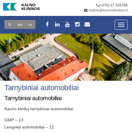
(+370) 37 326768
rastine@kaunoklinikos.lt
lt
en
ru
Toggl
navig
Tarnybiniai automobiliai
Tarnybiniai automobiliai
Kauno klinikų tarnybiniai automobiliai:
GMP – 13
Lengvieji automobiliai – 12