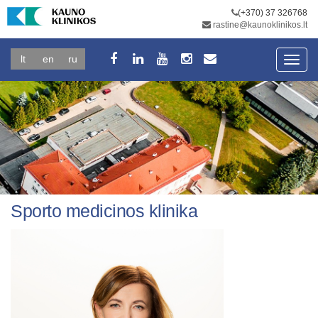
(+370) 37 326768
rastine@kaunoklinikos.lt
lt
en
ru
Toggl
navig
Sporto medicinos klinika