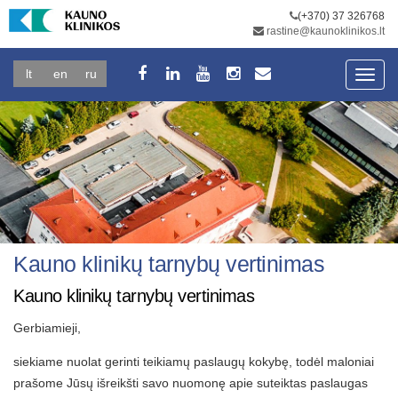
(+370) 37 326768
rastine@kaunoklinikos.lt
lt
en
ru
Toggl
navig
Kauno klinikų tarnybų vertinimas
Kauno klinikų tarnybų vertinimas
Gerbiamieji,
siekiame nuolat gerinti teikiamų paslaugų kokybę, todėl maloniai
prašome Jūsų išreikšti savo nuomonę apie suteiktas paslaugas