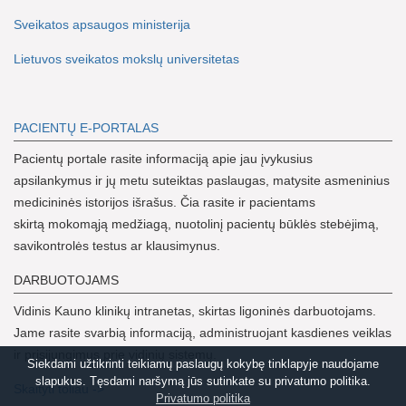
Sveikatos apsaugos ministerija
Lietuvos sveikatos mokslų universitetas
PACIENTŲ E-PORTALAS
Pacientų portale rasite informaciją apie jau įvykusius
apsilankymus ir jų metu suteiktas paslaugas, matysite asmeninius
medicininės istorijos išrašus. Čia rasite ir pacientams
skirtą mokomąją medžiagą, nuotolinį pacientų būklės stebėjimą,
savikontrolės testus ar klausimynus.
DARBUOTOJAMS
Vidinis Kauno klinikų intranetas, skirtas ligoninės darbuotojams.
Jame rasite svarbią informaciją, administruojant kasdienes veiklas
ir prisijungimus prie vidinių sistemų.
Siekdami užtikrinti teikiamų paslaugų kokybę tinklapyje naudojame
slapukus. Tęsdami naršymą jūs sutinkate su privatumo politika.
Skaityti toliau ->
Privatumo politika