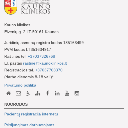
Kauno klinikos
Eivenių g. 2 LT-50161 Kaunas
Juridinių asmenų registro kodas 135163499
PVM kodas LT351634917
Raštinės tel.
+37037326768
El. paštas
rastine@kaunoklinikos.lt
Registracijos tel.
+37037703370
(darbo dienomis 8-18 val.)*
Privatumo politika
NUORODOS
Pacientų registracija internetu
Prisijungimas darbuotojams