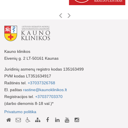
Kauno klinikos
Eivenių g. 2 LT-50161 Kaunas
Juridinių asmenų registro kodas 135163499
PVM kodas LT351634917
Raštinės tel.
+37037326768
El. paštas
rastine@kaunoklinikos.lt
Registracijos tel.
+37037703370
(darbo dienomis 8-18 val.)*
Privatumo politika