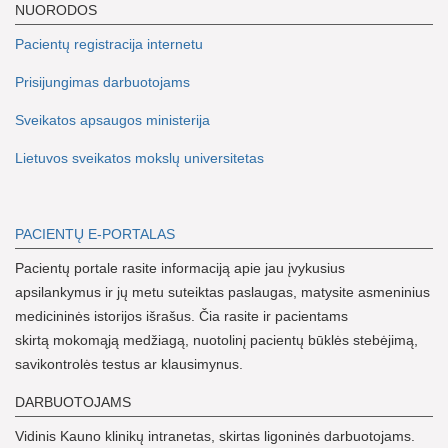
NUORODOS
Pacientų registracija internetu
Prisijungimas darbuotojams
Sveikatos apsaugos ministerija
Lietuvos sveikatos mokslų universitetas
PACIENTŲ E-PORTALAS
Pacientų portale rasite informaciją apie jau įvykusius
apsilankymus ir jų metu suteiktas paslaugas, matysite asmeninius
medicininės istorijos išrašus. Čia rasite ir pacientams
skirtą mokomąją medžiagą, nuotolinį pacientų būklės stebėjimą,
savikontrolės testus ar klausimynus.
DARBUOTOJAMS
Vidinis Kauno klinikų intranetas, skirtas ligoninės darbuotojams.