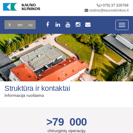
(+370) 37 326768
rastine@kaunoklinikos.lt
lt
en
ru
Toggl
navig
Struktūra ir kontaktai
Informacija ruošiama
>79 000
chirurginių operacijų