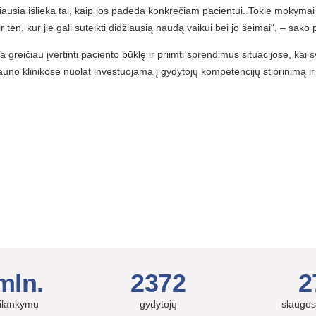
ausia išlieka tai, kaip jos padeda konkrečiam pacientui. Tokie mokymai lei
en, kur jie gali suteikti didžiausią naudą vaikui bei jo šeimai“, – sako 
 greičiau įvertinti paciento būklę ir priimti sprendimus situacijose, kai 
l Kauno klinikose nuolat investuojama į gydytojų kompetencijų stiprinim
mln.
2372
2
silankymų
gydytojų
slaugos