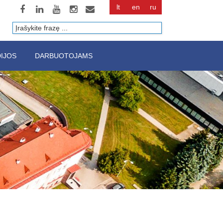
lt
en
ru
Paieška
IJOS
DARBUOTOJAMS