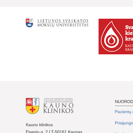
NUORO
Pacientų r
Prisijung
Kauno klinikos
Eivenių g. 2 LT-50161 Kaunas