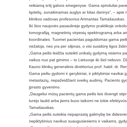
reikiamą sritį galvos smegenyse. Gama spinduliai paveikia
ląstelių, sunaikinamas auglys ar kitas darinys“, – api
klinikos vadovas profesorius Arimantas Tamašauskas.
Iki šios naujovės pasaulinėje gydymo praktikoje onkol
tomografiją, magnetinių virpesių spektrogramą arba ang
koordinates. Tuomet pacientas paguldomas gama peilio 
nežaloja, nes yra per silpnas, o visi susidūrę ligos židi
„Gama peilis leidžia suteikti unikalų gydymą visiems paci
vaikus nuo pat gimimo – to Lietuvoje iki šiol nebuvo. 
Kauno klinikų generalinis direktorius prof. habil. dr. R
Gama peiliu gydomi ir gerybiniai, ir piktybiniai navikai
metastazių, nepažeidžiant sveikų audinių. Paciento gy
įprasto gyvenimo.
„Daugeliui mūsų pacientų gama peilis leis išvengti sti
turėjo laukti arba jiems buvo taikomi ne tokie efektyvūs
Tamašauskas.
„Gama peilis suteikia nepaprastą galimybę be didesnės 
nepiktybinius navikus suaugusiesiems ir vaikams, gydyti 