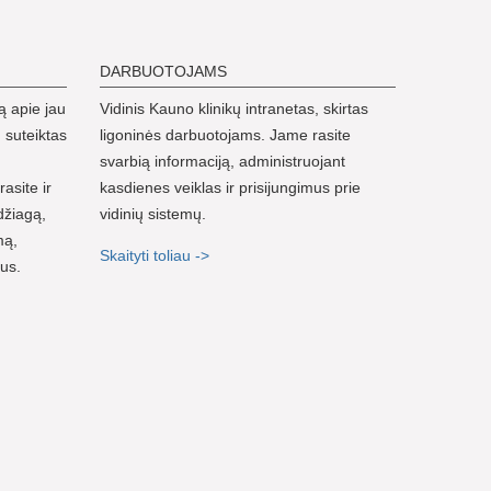
DARBUOTOJAMS
ą apie jau
Vidinis Kauno klinikų intranetas, skirtas
 suteiktas
ligoninės darbuotojams. Jame rasite
svarbią informaciją, administruojant
rasite ir
kasdienes veiklas ir prisijungimus prie
džiagą,
vidinių sistemų.
mą,
Skaityti toliau ->
nus.