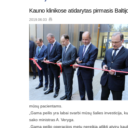
Kauno klinikose atidarytas pirmasis Baltij
2019.06.03
mūsų pacientams.
„Gama peilis yra labai svarbi mūsų šalies investicija, 
sako ministras A. Veryga.
„Gama peilio operacijos metu nereikia atlikti atvirų kauk