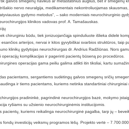
tik galvos smegenų navikus ar metastatinius auglius, bet ir smegenų kra
, trišakio nervo neuralgija, medikamentais nekontroliuojamas skausmas, 
 inovatyviausius gydymo metodus“, ̶ sako moderniais neurochirurginio gy
Neurochirurgijos klinikos vadovas prof. A. Tamašauskas.
cijų
chirurginiu būdu, tiek jonizuojančiąja spinduliuote išlieka didelė kompl
 esančios arterijos, nervai ir kitos gyvybiškai svarbios struktūros, taip 
auno klinikų gydytojas neurochirurgas dr. Andrius Radžiūnas. Nors gama p
nti operacijų komplikacijas ir pagerinti pacientų būseną po procedūros.
gines operacijas gama peiliu galima atlikti itin tiksliai, kartu sumažina
būdas pacientams, sergantiems sudėtingų galvos smegenų sričių smegenų
naudinga ir tiems pacientams, kuriems netinka standartiniai chirurginiai
ochirurgijos pradininkė, pagrindinė neurochirurgijos bazė, mokymo įstai
tucija ryšiams su užsienio neurochirurginėmis institucijomis.
 pacientų, kuriems reikalinga neurochirurginė pagalba, tarp jų – beveik v
 fondų investicijų veiksmų programos lėšų. Projekto vertė – 7.700.00