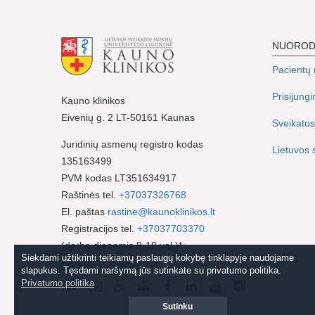
NUORO
Pacientų r
Prisijung
Kauno klinikos
Eivenių g. 2 LT-50161 Kaunas
Sveikatos
Juridinių asmenų registro kodas
Lietuvos 
135163499
PVM kodas LT351634917
Raštinės tel.
+37037326768
El. paštas
rastine@kaunoklinikos.lt
Registracijos tel.
+37037703370
(darbo dienomis 8-18 val.)*
Siekdami užtikrinti teikiamų paslaugų kokybę tinklapyje naudojame
Privatumo politika
slapukus. Tęsdami naršymą jūs sutinkate su privatumo politika.
Privatumo politika
Sutinku