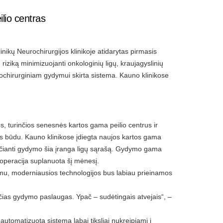
ilio centras
nikų Neurochirurgijos klinikoje atidarytas pirmasis
ų riziką minimizuojanti onkologinių ligų, kraujagyslinių
iochirurginiam gydymui skirta sistema. Kauno klinikose
, turinčios senesnės kartos gama peilio centrus ir
os būdu. Kauno klinikose įdiegta naujos kartos gama
plečianti gydymo šia įranga ligų sąrašą. Gydymo gama
i operacija suplanuota šį mėnesį.
imu, moderniausios technologijos bus labiau prieinamos
ančias gydymo paslaugas. Ypač – sudėtingais atvejais“, –
 automatizuotą sistemą labai tiksliai nukreipiami į