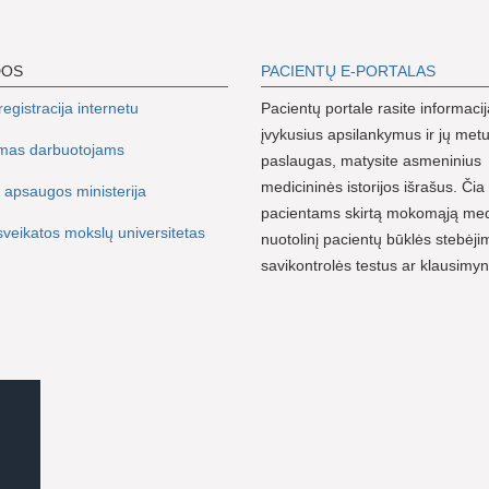
DOS
PACIENTŲ E-PORTALAS
egistracija internetu
Pacientų portale rasite informacij
įvykusius apsilankymus ir jų metu
imas darbuotojams
paslaugas, matysite asmeninius
medicininės istorijos išrašus. Čia 
 apsaugos ministerija
pacientams skirtą mokomąją me
sveikatos mokslų universitetas
nuotolinį pacientų būklės stebėji
savikontrolės testus ar klausimy