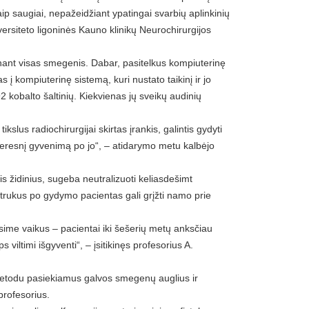
Taip saugiai, nepažeidžiant ypatingai svarbių aplinkinių
ersiteto ligoninės Kauno klinikų Neurochirurgijos
nant visas smegenis. Dabar, pasitelkus kompiuterinę
kompiuterinę sistemą, kuri nustato taikinį ir jo
kobalto šaltinių. Kiekvienas jų sveikų audinių
slus radiochirurgijai skirtas įrankis, galintis gydyti
geresnį gyvenimą po jo“, – atidarymo metu kalbėjo
is židinius, sugeba neutralizuoti keliasdešimt
trukus po gydymo pacientas gali grįžti namo prie
sime vaikus – pacientai iki šešerių metų anksčiau
iltimi išgyventi“, – įsitikinęs profesorius A.
s metodu pasiekiamus galvos smegenų auglius ir
 profesorius.