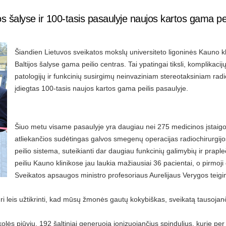
os šalyse ir 100-tasis pasaulyje naujos kartos gama pe
Šiandien Lietuvos sveikatos mokslų universiteto ligoninės Kauno kli
Baltijos šalyse gama peilio centras. Tai ypatingai tiksli, komplikacij
patologijų ir funkcinių susirgimų neinvaziniam stereotaksiniam rad
įdiegtas 100-tasis naujos kartos gama peilis pasaulyje.
Šiuo metu visame pasaulyje yra daugiau nei 275 medicinos įstaigos
atliekančios sudėtingas galvos smegenų operacijas radiochirurgij
peilio sistema, suteikianti dar daugiau funkcinių galimybių ir pra
peiliu Kauno klinikose jau laukia mažiausiai 36 pacientai, o pirmoj
Sveikatos apsaugos ministro profesoriaus Aurelijaus Verygos teig
kuri leis užtikrinti, kad mūsų žmonės gautų kokybiškas, sveikatą tausoj
olės pjūvių. 192 šaltiniai generuoja jonizuojančius spindulius, kurie per