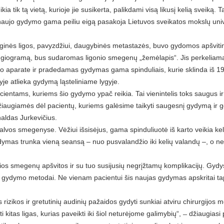
 tik tą vietą, kurioje jie susikerta, palikdami visą likusį kelią sveiką. 
e naujo gydymo gama peiliu eigą pasakoja Lietuvos sveikatos mokslų univ
oginės ligos, pavyzdžiui, daugybinės metastazės, buvo gydomos apšviti
iogramą, bus sudaromas ligonio smegenų „žemėlapis“. Jis perkeliamas į 
aparate ir pradedamas gydymas gama spinduliais, kurie sklinda iš 192 
nyje atlieka gydymą ląsteliniame lygyje.
entams, kuriems šio gydymo ypač reikia. Tai vienintelis toks saugus ir tik
Džiaugiamės dėl pacientų, kuriems galėsime taikyti saugesnį gydymą ir 
enaldas Jurkevičius.
 galvos smegenyse. Vėžiui išsisėjus, gama spinduliuotė iš karto veikia kel
dymas trunka vieną seansą – nuo pusvalandžio iki kelių valandų –, o ne
prios smegenų apšvitos ir su tuo susijusių negrįžtamų komplikacijų. Gydy
 gydymo metodai. Ne vienam pacientui šis naujas gydymas apskritai taps v
rizikos ir gretutinių audinių pažaidos gydyti sunkiai atviru chirurgijo
kitas ligas, kurias paveikti iki šiol neturėjome galimybių“, ̶ džiaugiasi