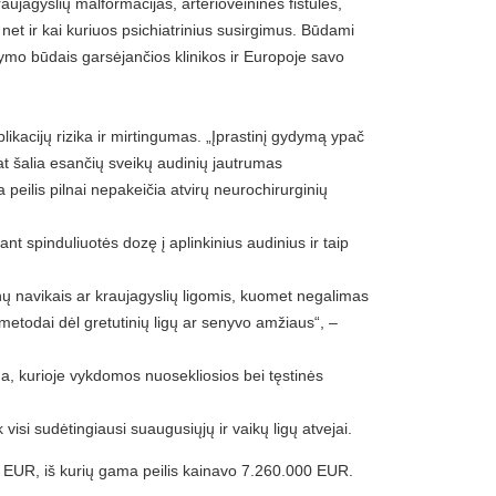
ujagyslių malformacijas, arterioveinines fistules,
net ir kai kuriuos psichiatrinius susirgimus. Būdami
dymo būdais garsėjančios klinikos ir Europoje savo
ikacijų rizika ir mirtingumas. „Įprastinį gydymą ypač
pat šalia esančių sveikų audinių jautrumas
eilis pilnai nepakeičia atvirų neurochirurginių
nt spinduliuotės dozę į aplinkinius audinius ir taip
 navikais ar kraujagyslių ligomis, kuomet negalimas
 metodai dėl gretutinių ligų ar senyvo amžiaus“, –
ga, kurioje vykdomos nuosekliosios bei tęstinės
isi sudėtingiausi suaugusiųjų ir vaikų ligų atvejai.
0 EUR, iš kurių gama peilis kainavo 7.260.000 EUR.