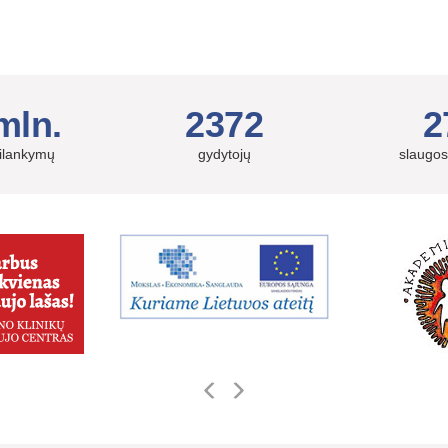
mln.
2372
2
silankymų
gydytojų
slaugos