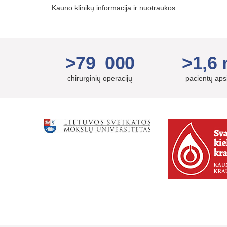
Kauno klinikų informacija ir nuotraukos
>79 000
>1,6 
chirurginių operacijų
pacientų ap