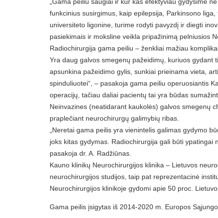
„Gama peiliu saugiai ir kur kas efektyviau gydysime ne 
funkcinius susirgimus, kaip epilepsija, Parkinsono liga
universiteto ligonine, turime rodyti pavyzdį ir diegti
pasiekimais ir moksline veikla pripažinimą pelniusios 
Radiochirurgija gama peiliu – ženkliai mažiau komplika
Yra daug galvos smegenų pažeidimų, kuriuos gydant tiek 
apsunkina pažeidimo gylis, sunkiai prieinama vieta, arti
spinduliuotei“, – pasakoja gama peiliu operuosiantis K
operacijų, tačiau daliai pacientų tai yra būdas sumaži
Neinvazines (neatidarant kaukolės) galvos smegenų chirur
praplečiant neurochirurgų galimybių ribas.
„Neretai gama peilis yra vienintelis galimas gydymo 
joks kitas gydymas. Radiochirurgija gali būti ypatingai 
pasakoja dr. A. Radžiūnas.
Kauno klinikų Neurochirurgijos klinika – Lietuvos neur
neurochirurgijos studijos, taip pat reprezentacinė insti
Neurochirurgijos klinikoje gydomi apie 50 proc. Lietuvos
Gama peilis įsigytas iš 2014-2020 m. Europos Sąjungos