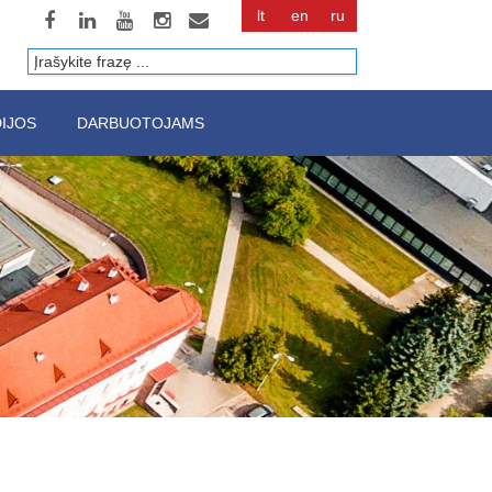
lt
en
ru
Paieška
IJOS
DARBUOTOJAMS