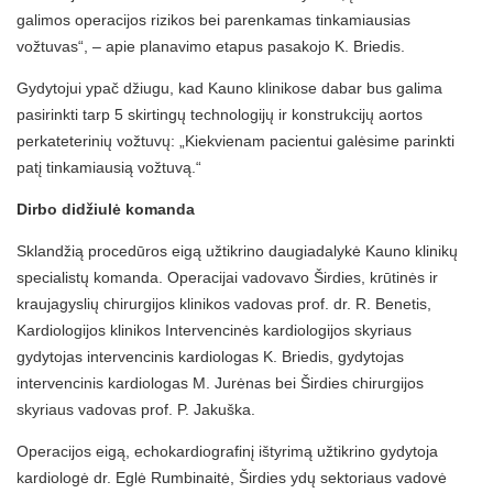
galimos operacijos rizikos bei parenkamas tinkamiausias
vožtuvas“, – apie planavimo etapus pasakojo K. Briedis.
Gydytojui ypač džiugu, kad Kauno klinikose dabar bus galima
pasirinkti tarp 5 skirtingų technologijų ir konstrukcijų aortos
perkateterinių vožtuvų: „Kiekvienam pacientui galėsime parinkti
patį tinkamiausią vožtuvą.“
Dirbo didžiulė komanda
Sklandžią procedūros eigą užtikrino daugiadalykė Kauno klinikų
specialistų komanda. Operacijai vadovavo Širdies, krūtinės ir
kraujagyslių chirurgijos klinikos vadovas prof. dr. R. Benetis,
Kardiologijos klinikos Intervencinės kardiologijos skyriaus
gydytojas intervencinis kardiologas K. Briedis, gydytojas
intervencinis kardiologas M. Jurėnas bei Širdies chirurgijos
skyriaus vadovas prof. P. Jakuška.
Operacijos eigą, echokardiografinį ištyrimą užtikrino gydytoja
kardiologė dr. Eglė Rumbinaitė, Širdies ydų sektoriaus vadovė