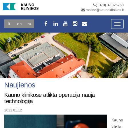
(+370) 37 326768
rastine@kaunoklinikos.lt
lt
en
ru
Toggl
navig
Naujienos
Kauno klinikose atlikta operacija nauja
technologija
2022.01.12
Kauno
klinikų