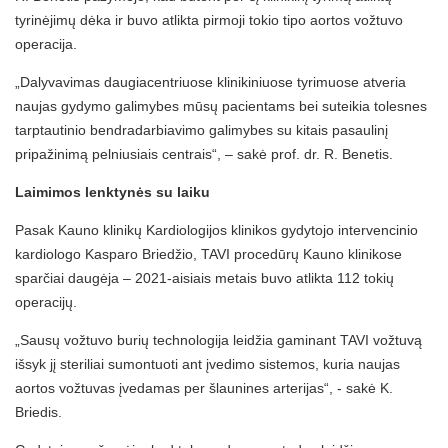
tyrinėjimų dėka ir buvo atlikta pirmoji tokio tipo aortos vožtuvo
operacija.
„Dalyvavimas daugiacentriuose klinikiniuose tyrimuose atveria
naujas gydymo galimybes mūsų pacientams bei suteikia tolesnes
tarptautinio bendradarbiavimo galimybes su kitais pasaulinį
pripažinimą pelniusiais centrais“, – sakė prof. dr. R. Benetis.
Laimimos lenktynės su laiku
Pasak Kauno klinikų Kardiologijos klinikos gydytojo intervencinio
kardiologo Kasparo Briedžio, TAVI procedūrų Kauno klinikose
sparčiai daugėja – 2021-aisiais metais buvo atlikta 112 tokių
operacijų.
„Sausų vožtuvo burių technologija leidžia gaminant TAVI vožtuvą
išsyk jį steriliai sumontuoti ant įvedimo sistemos, kuria naujas
aortos vožtuvas įvedamas per šlaunines arterijas“, - sakė K.
Briedis.