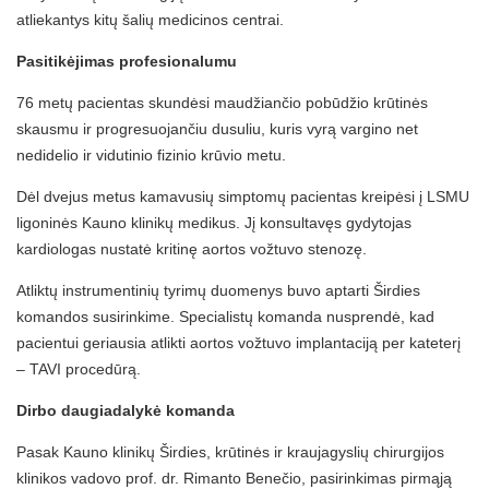
atliekantys kitų šalių medicinos centrai.
Pasitikėjimas profesionalumu
76 metų pacientas skundėsi maudžiančio pobūdžio krūtinės
skausmu ir progresuojančiu dusuliu, kuris vyrą vargino net
nedidelio ir vidutinio fizinio krūvio metu.
Dėl dvejus metus kamavusių simptomų pacientas kreipėsi į LSMU
ligoninės Kauno klinikų medikus. Jį konsultavęs gydytojas
kardiologas nustatė kritinę aortos vožtuvo stenozę.
Atliktų instrumentinių tyrimų duomenys buvo aptarti Širdies
komandos susirinkime. Specialistų komanda nusprendė, kad
pacientui geriausia atlikti aortos vožtuvo implantaciją per kateterį
– TAVI procedūrą.
Dirbo daugiadalykė komanda
Pasak Kauno klinikų Širdies, krūtinės ir kraujagyslių chirurgijos
klinikos vadovo prof. dr. Rimanto Benečio, pasirinkimas pirmąją