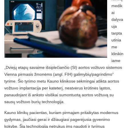
medik
ai
dalyva
uja
tarpta
utinia
me
klinikin
iame
„Dviejų etapų savaime išsiplečiančio (SI) aortos vožtuvo sistemos
Vienna pirmasis žmonėms (angl. FIH) galimybių/pagrindimo“
tyrime. Šio tyrimo metu Kauno klinikose sėkmingai atlikta aortos
vožtuvo implantacija per kateterį, neatvėrus krūtinės ląstos,
panaudojant iš anksto visiškai sumontuotą aortos vožtuvą su
sausų vožtuvo burių technologija.
Kauno klinikų pacientas, kuriam pirmajam pritaikytas modernus
gydymas, jaučiasi gerai ir džiaugiasi pagerėjusia gyvenimo
kokybe. Šią technologiją netrukus ims naudoti ir tyrimus