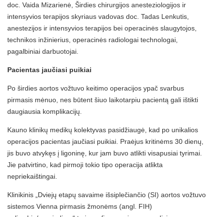
doc. Vaida Mizarienė, Širdies chirurgijos anesteziologijos ir
intensyvios terapijos skyriaus vadovas doc. Tadas Lenkutis,
anestezijos ir intensyvios terapijos bei operacinės slaugytojos,
technikos inžinierius, operacinės radiologai technologai,
pagalbiniai darbuotojai.
Pacientas jaučiasi puikiai
Po širdies aortos vožtuvo keitimo operacijos ypač svarbus
pirmasis mėnuo, nes būtent šiuo laikotarpiu pacientą gali ištikti
daugiausia komplikacijų.
Kauno klinikų medikų kolektyvas pasidžiaugė, kad po unikalios
operacijos pacientas jaučiasi puikiai. Praėjus kritinėms 30 dienų,
jis buvo atvykęs į ligoninę, kur jam buvo atlikti visapusiai tyrimai.
Jie patvirtino, kad pirmoji tokio tipo operacija atlikta
nepriekaištingai.
Klinikinis „Dviejų etapų savaime išsiplečiančio (SI) aortos vožtuvo
sistemos Vienna pirmasis žmonėms (angl. FIH)