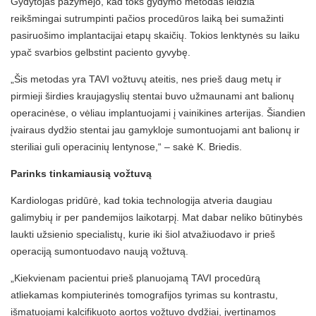
Gydytojas pažymėjo, kad toks gydymo metodas leidžia
reikšmingai sutrumpinti pačios procedūros laiką bei sumažinti
pasiruošimo implantacijai etapų skaičių. Tokios lenktynės su laiku
ypač svarbios gelbstint paciento gyvybę.
„Šis metodas yra TAVI vožtuvų ateitis, nes prieš daug metų ir
pirmieji širdies kraujagyslių stentai buvo užmaunami ant balionų
operacinėse, o vėliau implantuojami į vainikines arterijas. Šiandien
įvairaus dydžio stentai jau gamykloje sumontuojami ant balionų ir
steriliai guli operacinių lentynose,“ – sakė K. Briedis.
Parinks tinkamiausią vožtuvą
Kardiologas pridūrė, kad tokia technologija atveria daugiau
galimybių ir per pandemijos laikotarpį. Mat dabar neliko būtinybės
laukti užsienio specialistų, kurie iki šiol atvažiuodavo ir prieš
operaciją sumontuodavo naują vožtuvą.
„Kiekvienam pacientui prieš planuojamą TAVI procedūrą
atliekamas kompiuterinės tomografijos tyrimas su kontrastu,
išmatuojami kalcifikuoto aortos vožtuvo dydžiai, įvertinamos