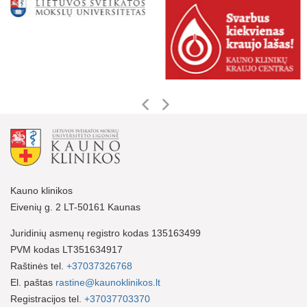
Kauno klinikos
Eivenių g. 2 LT-50161 Kaunas
Juridinių asmenų registro kodas 135163499
PVM kodas LT351634917
Raštinės tel.
+37037326768
El. paštas
rastine@kaunoklinikos.lt
Registracijos tel.
+37037703370