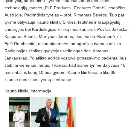
galimybių/pagrindimo“ tyrimas finansuojamas medicinos
technologijų įmonės „P+F Products +Features GmbH“, esančios
Austrijoje. Pagrindinis tyrėjas – prof. Rimantas Benetis. Taip pat
tyrime dalyvauja Kauno klinikų Širdies, krūtinės ir kraujagyslių
chirurgijos bei Kardiologijos klinikų medikai: prof. Povilas Jakuška,
Kasparas Briedis, Martynas Jurėnas, doc. Vaida Mizarienė, dr.
Eglė Rumbinaitė, o kompiuterinės tomografijos tyrimus atlieka
Radiologijos klinikos gydytojas radiologas doc. Antanas
Jankauskas. Po atlikto aortos vožtuvo protezavimo pacientai bus
stebimi vienerius metus. Tikimasi, kad šiame tyrime dalyvaus 45
pacientai, iš kurių 10 bus gydomi Kauno klinikose, o likę 35 –
kituose medicinos tyrimų centruose.
Kauno klinikų informacija