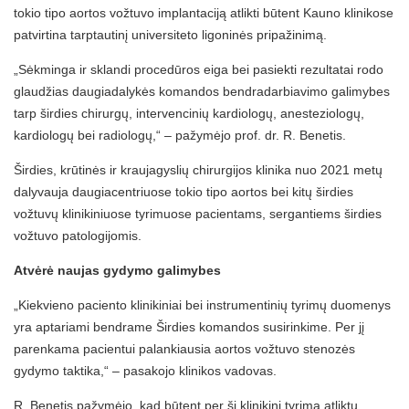
tokio tipo aortos vožtuvo implantaciją atlikti būtent Kauno klinikose
patvirtina tarptautinį universiteto ligoninės pripažinimą.
„Sėkminga ir sklandi procedūros eiga bei pasiekti rezultatai rodo
glaudžias daugiadalykės komandos bendradarbiavimo galimybes
tarp širdies chirurgų, intervencinių kardiologų, anesteziologų,
kardiologų bei radiologų,“ – pažymėjo prof. dr. R. Benetis.
Širdies, krūtinės ir kraujagyslių chirurgijos klinika nuo 2021 metų
dalyvauja daugiacentriuose tokio tipo aortos bei kitų širdies
vožtuvų klinikiniuose tyrimuose pacientams, sergantiems širdies
vožtuvo patologijomis.
Atvėrė naujas gydymo galimybes
„Kiekvieno paciento klinikiniai bei instrumentinių tyrimų duomenys
yra aptariami bendrame Širdies komandos susirinkime. Per jį
parenkama pacientui palankiausia aortos vožtuvo stenozės
gydymo taktika,“ – pasakojo klinikos vadovas.
R. Benetis pažymėjo, kad būtent per šį klinikinį tyrimą atliktų