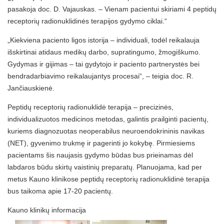
pasakoja doc. D. Vajauskas. – Vienam pacientui skiriami 4 peptidų
receptorių radionuklidinės terapijos gydymo ciklai.“
„Kiekviena paciento ligos istorija – individuali, todėl reikalauja
išskirtinai atidaus medikų darbo, supratingumo, žmogiškumo.
Gydymas ir gijimas – tai gydytojo ir paciento partnerystės bei
bendradarbiavimo reikalaujantys procesai“, – teigia doc. R.
Jančiauskienė.
Peptidų receptorių radionuklidė terapija – precizinės,
individualizuotos medicinos metodas, galintis prailginti pacientų,
kuriems diagnozuotas neoperabilus neuroendokrininis navikas
(NET), gyvenimo trukmę ir pagerinti jo kokybę. Pirmiesiems
pacientams šis naujasis gydymo būdas bus prieinamas dėl
labdaros būdu skirtų vaistinių preparatų. Planuojama, kad per
metus Kauno klinikose peptidų receptorių radionuklidinė terapija
bus taikoma apie 17-20 pacientų.
Kauno klinikų informacija