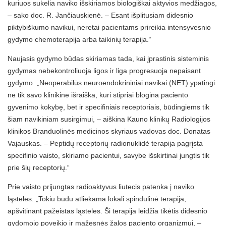
kuriuos sukelia naviko išskiriamos biologiškai aktyvios medžiagos,
– sako doc. R. Jančiauskienė. – Esant išplitusiam didesnio
piktybiškumo navikui, neretai pacientams prireikia intensyvesnio
gydymo chemoterapija arba taikinių terapija.“
Naujasis gydymo būdas skiriamas tada, kai įprastinis sisteminis
gydymas nebekontroliuoja ligos ir liga progresuoja nepaisant
gydymo. „Neoperabilūs neuroendokrininiai navikai (NET) ypatingi
ne tik savo klinikine išraiška, kuri stipriai blogina paciento
gyvenimo kokybę, bet ir specifiniais receptoriais, būdingiems tik
šiam navikiniam susirgimui, – aiškina Kauno klinikų Radiologijos
klinikos Branduolinės medicinos skyriaus vadovas doc. Donatas
Vajauskas. – Peptidų receptorių radionuklidė terapija pagrįsta
specifinio vaisto, skiriamo pacientui, savybe išskirtinai jungtis tik
prie šių receptorių.“
Prie vaisto prijungtas radioaktyvus liutecis patenka į naviko
ląsteles. „Tokiu būdu atliekama lokali spindulinė terapija,
apšvitinant pažeistas ląsteles. Ši terapija leidžia tikėtis didesnio
gydomojo poveikio ir mažesnės žalos paciento organizmui, –