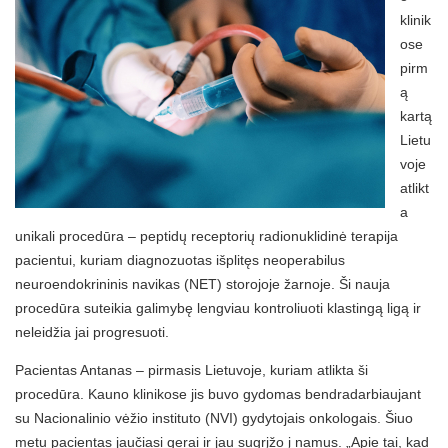
klinik
ose
pirm
ą
kartą
Lietu
voje
atlikt
a
unikali procedūra – peptidų receptorių radionuklidinė terapija
pacientui, kuriam diagnozuotas išplitęs neoperabilus
neuroendokrininis navikas (NET) storojoje žarnoje. Ši nauja
procedūra suteikia galimybę lengviau kontroliuoti klastingą ligą ir
neleidžia jai progresuoti.
Pacientas Antanas – pirmasis Lietuvoje, kuriam atlikta ši
procedūra. Kauno klinikose jis buvo gydomas bendradarbiaujant
su Nacionalinio vėžio instituto (NVI) gydytojais onkologais. Šiuo
metu pacientas jaučiasi gerai ir jau sugrįžo į namus. „Apie tai, kad