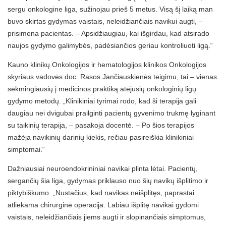
sergu onkologine liga, sužinojau prieš 5 metus. Visą šį laiką man
buvo skirtas gydymas vaistais, neleidžiančiais navikui augti, –
prisimena pacientas. – Apsidžiaugiau, kai išgirdau, kad atsirado
naujos gydymo galimybės, padėsiančios geriau kontroliuoti ligą.“
Kauno klinikų Onkologijos ir hematologijos klinikos Onkologijos
skyriaus vadovės doc. Rasos Jančiauskienės teigimu, tai – vienas
sėkmingiausių į medicinos praktiką atėjusių onkologinių ligų
gydymo metodų. „Klinikiniai tyrimai rodo, kad ši terapija gali
daugiau nei dvigubai prailginti pacientų gyvenimo trukmę lyginant
su taikinių terapija, – pasakoja docentė. – Po šios terapijos
mažėja navikinių darinių kiekis, rečiau pasireiškia klinikiniai
simptomai.“
Dažniausiai neuroendokrininiai navikai plinta lėtai. Pacientų,
sergančių šia liga, gydymas priklauso nuo šių navikų išplitimo ir
piktybiškumo. „Nustačius, kad navikas neišplitęs, paprastai
atliekama chirurginė operacija. Labiau išplitę navikai gydomi
vaistais, neleidžiančiais jiems augti ir slopinančiais simptomus,