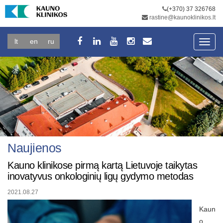
(+370) 37 326768
rastine@kaunoklinikos.lt
lt
en
ru
Toggl
navig
Naujienos
Kauno klinikose pirmą kartą Lietuvoje taikytas
inovatyvus onkologinių ligų gydymo metodas
2021.08.27
Kaun
o