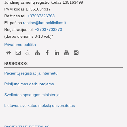
Juridinių asmenų registro kodas 135163499
PVM kodas LT351634917
Raštinės tel.
+37037326768
El. paštas
rastine@kaunoklinikos.lt
Registracijos tel.
+37037703370
(darbo dienomis 8-18 val.)*
Privatumo politika
NUORODOS
Pacientų registracija internetu
Prisijungimas darbuotojams
Sveikatos apsaugos ministerija
Lietuvos sveikatos mokslų universitetas
PACIENTŲ E-PORTALAS