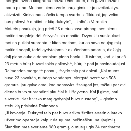
mergytė sveria kilogramu mažiau vien todėl, nes gavo mažiau
mano pieno. Motinos pieno vertė naujagimiui ir jo sveikatai yra
akivaizdi. Kiekvienas lašelis tampa svarbus. Tikiuosi, jog vėliau
bus galimybė maitinti ir kitą dukrytę“, – kalbėjo Veronika.
Moteris pasakoja, jog prieš 23 metus savo pirmagimės pienu
maitinti negalėjo dėl išsivysčiusio mastito. Dvynukių susilaukusi
motina puikiai supranta ir kitas motinas, kurios savo naujagimių
maitinti negali, todėl gydytojams ir akušeriams patarus, didžiąją
dalį pieno aukoja donoriniam pieno bankui. Ji tvirtina, kad jei prieš
23 metus būtų buvusi tokia galimybė, būtų ir pati ja pasinaudojusi.
Raimondos mergaitė pasaulį išvydo taip pat anksti. „Kai mums
buvo 23 savaitės, nubėgo vandenys. Mergytė svėrė vos 508
gramus, jau galvojome, kad nepavyks išsaugoti jos, tačiau per dvi
dienas buvo subrandinti plaučiai ir ji išgyveno. Kai ji gimė, pati
suverkė. Net ir visko matę gydytojai buvo nustebę“, – gimimo
stebuklą prisiminė Raimonda.
„Ji kovotoja. Dukrytei taip pat buvo atlikta širdies arterinio latako
užvėrimo operacija kaip ir daugumai neišnešiotų naujagimių.
Šiandien mes sveriame 980 gramų, o mūsų ūgis 34 centimetrai.