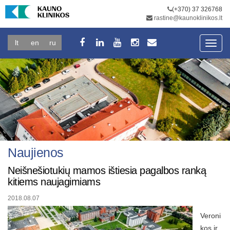
(+370) 37 326768
rastine@kaunoklinikos.lt
lt
en
ru
Toggl
navig
Naujienos
Neišnešiotukių mamos ištiesia pagalbos ranką
kitiems naujagimiams
2018.08.07
Veroni
kos ir