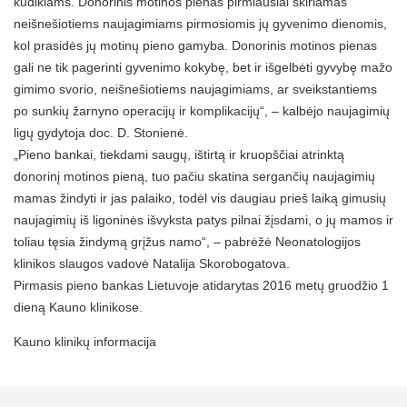
kūdikiams. Donorinis motinos pienas pirmiausiai skiriamas
neišnešiotiems naujagimiams pirmosiomis jų gyvenimo dienomis,
kol prasidės jų motinų pieno gamyba. Donorinis motinos pienas
gali ne tik pagerinti gyvenimo kokybę, bet ir išgelbėti gyvybę mažo
gimimo svorio, neišnešiotiems naujagimiams, ar sveikstantiems
po sunkių žarnyno operacijų ir komplikacijų“, – kalbėjo naujagimių
ligų gydytoja doc. D. Stonienė.
„Pieno bankai, tiekdami saugų, ištirtą ir kruopščiai atrinktą
donorinį motinos pieną, tuo pačiu skatina sergančių naujagimių
mamas žindyti ir jas palaiko, todėl vis daugiau prieš laiką gimusių
naujagimių iš ligoninės išvyksta patys pilnai žįsdami, o jų mamos ir
toliau tęsia žindymą grįžus namo“, – pabrėžė Neonatologijos
klinikos slaugos vadovė Natalija Skorobogatova.
Pirmasis pieno bankas Lietuvoje atidarytas 2016 metų gruodžio 1
dieną Kauno klinikose.
Kauno klinikų informacija