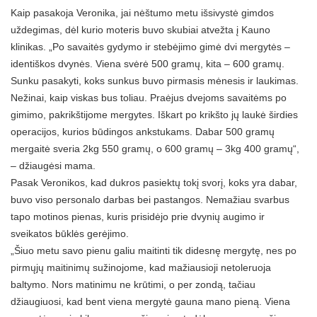
Kaip pasakoja Veronika, jai nėštumo metu išsivystė gimdos
uždegimas, dėl kurio moteris buvo skubiai atvežta į Kauno
klinikas. „Po savaitės gydymo ir stebėjimo gimė dvi mergytės –
identiškos dvynės. Viena svėrė 500 gramų, kita – 600 gramų.
Sunku pasakyti, koks sunkus buvo pirmasis mėnesis ir laukimas.
Nežinai, kaip viskas bus toliau. Praėjus dvejoms savaitėms po
gimimo, pakrikštijome mergytes. Iškart po krikšto jų laukė širdies
operacijos, kurios būdingos ankstukams. Dabar 500 gramų
mergaitė sveria 2kg 550 gramų, o 600 gramų – 3kg 400 gramų“,
– džiaugėsi mama.
Pasak Veronikos, kad dukros pasiektų tokį svorį, koks yra dabar,
buvo viso personalo darbas bei pastangos. Nemažiau svarbus
tapo motinos pienas, kuris prisidėjo prie dvynių augimo ir
sveikatos būklės gerėjimo.
„Šiuo metu savo pienu galiu maitinti tik didesnę mergytę, nes po
pirmųjų maitinimų sužinojome, kad mažiausioji netoleruoja
baltymo. Nors matinimu ne krūtimi, o per zondą, tačiau
džiaugiuosi, kad bent viena mergytė gauna mano pieną. Viena