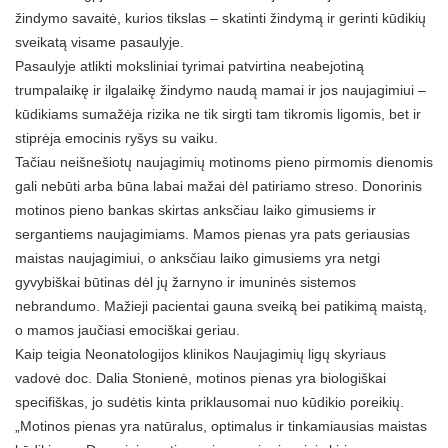
žindymo savaitė, kurios tikslas – skatinti žindymą ir gerinti kūdikių
sveikatą visame pasaulyje.
Pasaulyje atlikti moksliniai tyrimai patvirtina neabejotiną
trumpalaikę ir ilgalaikę žindymo naudą mamai ir jos naujagimiui –
kūdikiams sumažėja rizika ne tik sirgti tam tikromis ligomis, bet ir
stiprėja emocinis ryšys su vaiku.
Tačiau neišnešiotų naujagimių motinoms pieno pirmomis dienomis
gali nebūti arba būna labai mažai dėl patiriamo streso. Donorinis
motinos pieno bankas skirtas anksčiau laiko gimusiems ir
sergantiems naujagimiams. Mamos pienas yra pats geriausias
maistas naujagimiui, o anksčiau laiko gimusiems yra netgi
gyvybiškai būtinas dėl jų žarnyno ir imuninės sistemos
nebrandumo. Mažieji pacientai gauna sveiką bei patikimą maistą,
o mamos jaučiasi emociškai geriau.
Kaip teigia Neonatologijos klinikos Naujagimių ligų skyriaus
vadovė doc. Dalia Stonienė, motinos pienas yra biologiškai
specifiškas, jo sudėtis kinta priklausomai nuo kūdikio poreikių.
„Motinos pienas yra natūralus, optimalus ir tinkamiausias maistas