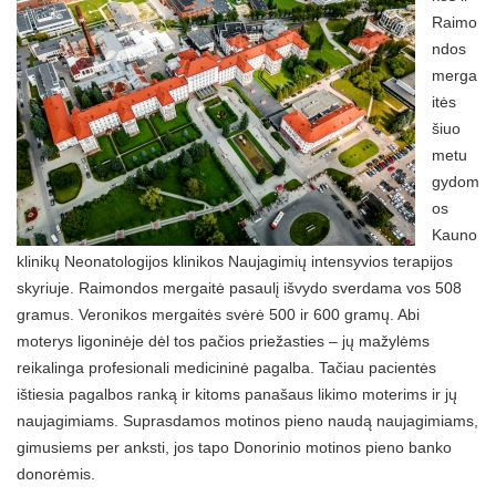
Raimo
ndos
merga
itės
šiuo
metu
gydom
os
Kauno
klinikų Neonatologijos klinikos Naujagimių intensyvios terapijos
skyriuje. Raimondos mergaitė pasaulį išvydo sverdama vos 508
gramus. Veronikos mergaitės svėrė 500 ir 600 gramų. Abi
moterys ligoninėje dėl tos pačios priežasties – jų mažylėms
reikalinga profesionali medicininė pagalba. Tačiau pacientės
ištiesia pagalbos ranką ir kitoms panašaus likimo moterims ir jų
naujagimiams. Suprasdamos motinos pieno naudą naujagimiams,
gimusiems per anksti, jos tapo Donorinio motinos pieno banko
donorėmis.