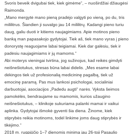
Svoris beveik dvigubai tiek, kiek gimėme“, – nuoširdžiai džiaugėsi
Raimonda.
„Mano mergytė mano pieną pradėjo valgyti po vieną, po du, tris
mililitrus. Šiandien ji suvalgo jau 14 mililitrų. Kadangi pieno turiu
daug, galiu duoti ir kitiems naujagimiams. Apie motinos pieno
banką man papasakojo gydytojai. Tiek aš, tiek mano vyras į pieno
donorystę reaguojame labai teigiamai. Kiek dar galėsiu, tiek ir
padėsiu naujagimiams ir jų mamoms.“
Abi moterys vieningai tvirtina, jog sužinojus, kad reikės gimdyti
neišnešiotukus, stresas būna labai didelis. „Mes esame labai
dėkingos tiek už profesionalią medicininę pagalbą, tiek už
emocinę paramą. Pas mus lankosi psichologai, socialiniai
darbuotojai, asociacijos „Padedu augti“ narės. Vyksta šeimos
pamokėlės, bendraujame su mamomis, kurios užaugino
neišnešiotukus, – klinikoje sukuriama palanki mamai ir vaikui
aplinka. Gydytojai išmokė gyventi šia diena. Žinome, kiek
stiprybės reikia motinoms, todėl linkime joms daug stiprybės ir
tikėjimo.“
2018 m. rugpjūčio 1–7 dienomis minima jau 26-toji Pasaulio