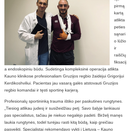
pirmą
kartą
atlikta
peties
sąnari
o lūžio
ir
raiščių
fiksacij
a endoskopiniu būdu. Sudėtinga kompleksinė operacija atlikta
Kauno klinikose profesionaliam Gruzijos regbio žaidėjui Grigorijui
Kerdikoshviliui. Pacientas jau vasarą galės atstovauti Gruzijos
regbio komandai ir tęsti sportinę karjerą.
Profesionalų sportininką trauma ištiko per paskutines rungtynes.
„Tiesiog atlikau judesį ir susižeidžiau petį. Savo šalyje lankiausi
pas specialistus, tačiau jie niekuo negalėjo padėti. Birželį manęs
laukia rungtynės, todėl turėjau rasti kitą būdą, kaip greičiau
pasveikti. Specialistai rekomendavo vykti į Lietuvą – Kauno