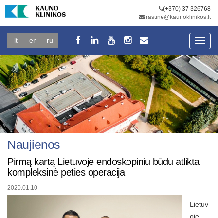
(+370) 37 326768
rastine@kaunoklinikos.lt
lt
en
ru
Toggl
navig
Naujienos
Pirmą kartą Lietuvoje endoskopiniu būdu atlikta
kompleksinė peties operacija
2020.01.10
Lietuv
oje