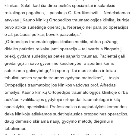
klinikas. Sakė, kad čia dirba puikūs specialistai ir sulauksiu
reikalingos pagalbos, – pasakoja G. Kerdikoshvili. – Nedelsdamas
atvykau į Kauno klinikų Ortopedijos traumatologijos kliniką, kurioje
buvo atlikta sudėtinga operacija. Nepraėjo nei para po operacijos,
o aš jaučiuosi puikiai, beveik pasveikęs.“
„Ortopedijos traumatologijos klinikos medikų atlikta pažangi,
didelės patirties reikalaujanti operacija – tai svarbus žingsnis į
priekį, gydant sudėtingas peties sąnario traumas. Pacientai gali
greitai grįžti į savo gyvenimo kasdienybę, o sportininkams
suteikiama galimybė grįžti į sportą. Tai mus skatina ir toliau
tobulinti peties sąnario traumos gydymo metodikas“, – teigia
Ortopedijos traumatologijos klinikos vadovas prof. Alfredas
Smailys. Kauno klinikų Ortopedijos traumatologijos klinikoje dirba
aukštos kvalifikacijos gydytojai ortopedai traumatologai ir kitų
specialybių specialistai. Profesionalios daugiadalykės komandos
dėka klinikoje atliekamos sudėtingiausios ortopedinės operacijos,
daug dėmesio skiriama naujų gydymo metodų diegimui ir
tobulinimui.