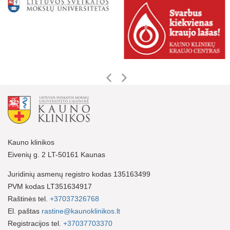
Kauno klinikos
Eivenių g. 2 LT-50161 Kaunas
Juridinių asmenų registro kodas 135163499
PVM kodas LT351634917
Raštinės tel.
+37037326768
El. paštas
rastine@kaunoklinikos.lt
Registracijos tel.
+37037703370