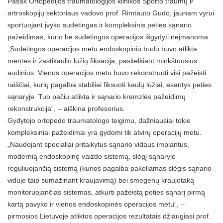
Pasak Ortopedijos traumatologijos klinikos Sporto traumų ir
artroskopijų sektoriaus vadovo prof. Rimtauto Gudo, jaunam vyrui
sportuojant įvyko sudėtingas ir kompleksinis peties sąnario
pažeidimas, kurio be sudėtingos operacijos išgydyti neįmanoma.
„Sudėtingos operacijos metu endoskopiniu būdu buvo atlikta
mentės ir žastikaulio lūžių fiksacija, pasitelkiant minkštuosius
audinius. Vienos operacijos metu buvo rekonstruoti visi pažeisti
raiščiai, kurių pagalba stabiliai fiksuoti kaulų lūžiai, esantys peties
sąnaryje. Tuo pačiu atlikta ir sąnario kremzlės pažeidimų
rekonstrukcija“, – aiškina profesorius.
Gydytojo ortopedo traumatologo teigimu, dažniausiai tokie
kompleksiniai pažeidimai yra gydomi tik atvirų operacijų metu.
„Naudojant specialiai pritaikytus sąnario vidaus implantus,
modernią endoskopinę vaizdo sistemą, slėgį sąnaryje
reguliuojančią sistemą (kurios pagalba pakeliamas slėgis sąnario
viduje taip sumažinant kraujavimą) bei smegenų kraujotaką
monitoruojančias sistemas, atkurti pažeistą peties sąnarį pirmą
kartą pavyko ir vienos endoskopinės operacijos metu“, –
pirmosios Lietuvoje atliktos operacijos rezultatais džiaugiasi prof.