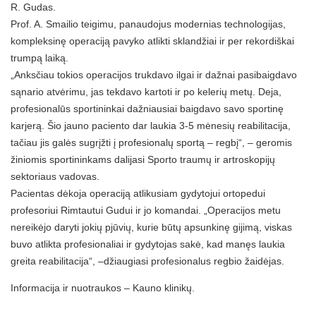
R. Gudas.
Prof. A. Smailio teigimu, panaudojus modernias technologijas,
kompleksinę operaciją pavyko atlikti sklandžiai ir per rekordiškai
trumpą laiką.
„Anksčiau tokios operacijos trukdavo ilgai ir dažnai pasibaigdavo
sąnario atvėrimu, jas tekdavo kartoti ir po kelerių metų. Deja,
profesionalūs sportininkai dažniausiai baigdavo savo sportinę
karjerą. Šio jauno paciento dar laukia 3-5 mėnesių reabilitacija,
tačiau jis galės sugrįžti į profesionalų sportą – regbį“, – geromis
žiniomis sportininkams dalijasi Sporto traumų ir artroskopijų
sektoriaus vadovas.
Pacientas dėkoja operaciją atlikusiam gydytojui ortopedui
profesoriui Rimtautui Gudui ir jo komandai. „Operacijos metu
nereikėjo daryti jokių pjūvių, kurie būtų apsunkinę gijimą, viskas
buvo atlikta profesionaliai ir gydytojas sakė, kad manęs laukia
greita reabilitacija“, –džiaugiasi profesionalus regbio žaidėjas.
Informacija ir nuotraukos – Kauno klinikų.