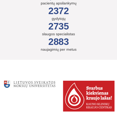
pacientų apsilankymų
2372
gydytojų
2735
slaugos specialistas
2883
naujagimių per metus