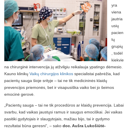
yra
viena
jautria
usių
pacien
tų
grupių
, todėl
kiekvie
na chirurginė intervencija jų atžvilgiu reikalauja ypatingo dėmesio.
Kauno klinikų
Vaikų chirurgijos klinikos
specialistai pabrėžia, kad
pacientų sauga šioje srityje – tai ne tik medicininės klaidų
prevencijos priemonės, bet ir visapusiška vaiko bei jo šeimos
emocinė gerovė.
„Pacientų sauga – tai ne tik procedūros ar klaidų prevencija. Labai
svarbu, kad vaikas jaustųsi ramus ir saugus emociškai. Jei vaikas
pasitiki gydytojais ir slaugytojais, mažiau bijo, tai ir gydymo
rezultatai būna geresni“, – sako
doc. Aušra Lukošiūtė-