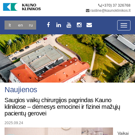
(+370) 37 326768
rastine@kaunoklinikos.lt
lt
en
ru
Toggl
navig
Naujienos
Saugios vaikų chirurgijos pagrindas Kauno
klinikose – dėmesys emocinei ir fizinei mažųjų
pacientų gerovei
2025.09.24
Vaikai