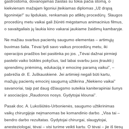
gastrostoma, dovanojamas žaislas su tokia pačia stomą, o
kiekvienam mažajam ligoniui įteikiamas diplomas „Už drąsą
ligoninėje!“ su lipdukais, renkamais po atliktų procedūrų. Slaugos
procedūrų metu vaikai gali žiūrėti mėgstamus animacinius filmus,
o savaitgaliais jų laukia kino vakarai jaukiame žaidimų kambaryje.
Ne mažiau svarbus pacientų saugumo elementas – artimųjų
buvimas šalia. Tėvai lydi savo vaikus procedūrų metu, iki
operacijos pradžios bei pasitinka po jos. „Tėvai dažnai pirmieji
pastebi vaiko būklės pokyčius, tad labai svarbu juos įtraukti į
sprendimų priėmimą, edukaciją ir emocinę paramą vaikui“, –
pabrėžia dr. E. Juškauskienė. Jei artimieji negali būti kartu,
mažųjų pacientų emocinį saugumą užtikrina „Niekieno vaikai“
savanoriai, taip pat daug džiaugsmo suteikia kaniterapiniai šunys
ir asociacijos „Raudonos nosys. Gydytojai klounai“.
Pasak doc. A. Lukošiūtės-Urbonienės, saugumo užtikrinimas
vaikų chirurgijoje neįmanomas be komandinio darbo. „Visa tai –
bendro darbo rezultatas. Gydytojai chirurgai, slaugytojai,
anesteziologai, tėvai – visi turime veikti kartu. O tėvai – jie iš tiesų