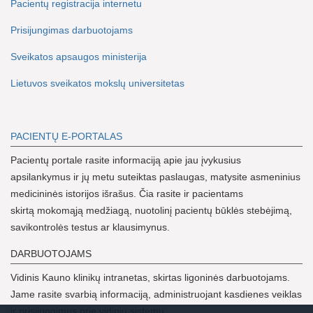
Pacientų registracija internetu
Prisijungimas darbuotojams
Sveikatos apsaugos ministerija
Lietuvos sveikatos mokslų universitetas
PACIENTŲ E-PORTALAS
Pacientų portale rasite informaciją apie jau įvykusius
apsilankymus ir jų metu suteiktas paslaugas, matysite asmeninius
medicininės istorijos išrašus. Čia rasite ir pacientams
skirtą mokomąją medžiagą, nuotolinį pacientų būklės stebėjimą,
savikontrolės testus ar klausimynus.
DARBUOTOJAMS
Vidinis Kauno klinikų intranetas, skirtas ligoninės darbuotojams.
Jame rasite svarbią informaciją, administruojant kasdienes veiklas
ir prisijungimus prie vidinių sistemų.