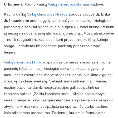
Urbonienė
, Kauno klinikų
Vaikų chirurgijos skyriaus
vadovė.
Kauno klinikų
Vaikų chirurgijos klinikos
slaugos vadovė
dr. Erika
Juškauskienė
antrina gydytojai ir pažymi, kad vaikų fiziologija ir
psichologija ženkliai skiriasi nuo suaugusiųjų, todėl būtina užtikrinti
jų amžių ir raidos tarpsnį atitinkančią priežiūrą. „Mūsų atsakomybė
– ne tik reaguoti į rizikas, bet ir kurti prevencinę kultūrą, kurioje
sauga – prioritetas kiekviename pacientų priežiūros etape“, –
teigia ji.
Vaikų chirurgijos klinikoje
ypatingas dėmesys skiriamas emocinei
pacientų būsenai, nes ji tiesiogiai veikia ne tik patirtį gydymo
metu, bet ir chirurginės intervencijos rezultatus, sveikimo eigą bei
ilgalaikę psichinę sveikatą. Siekiant sumažinti nerimą ir baimę,
mažieji pacientai dar iki hospitalizacijos gali susipažinti su
ligoninės aplinka „Žaislų ligoninės“ metu. Kliniką aplankantys
vaikai drauge su savo „sergančiais“ žaislais praeina visą kelią nuo
atvykimo iki išvykimo, susipažįsta su operacinės darbu, sužino,
kaip atliekamos procedūros. Pacientui, kuriam suformuojama