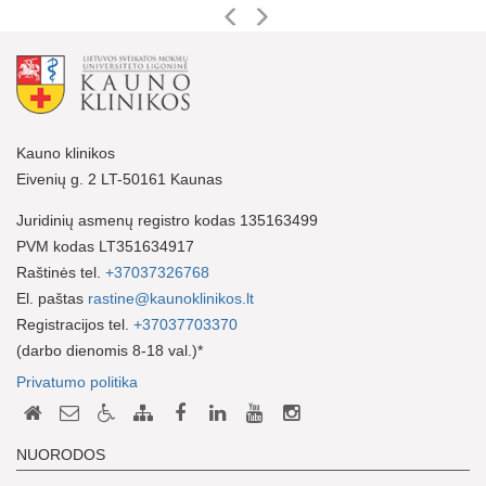
Kauno klinikos
Eivenių g. 2 LT-50161 Kaunas
Juridinių asmenų registro kodas 135163499
PVM kodas LT351634917
Raštinės tel.
+37037326768
El. paštas
rastine@kaunoklinikos.lt
Registracijos tel.
+37037703370
(darbo dienomis 8-18 val.)*
Privatumo politika
NUORODOS