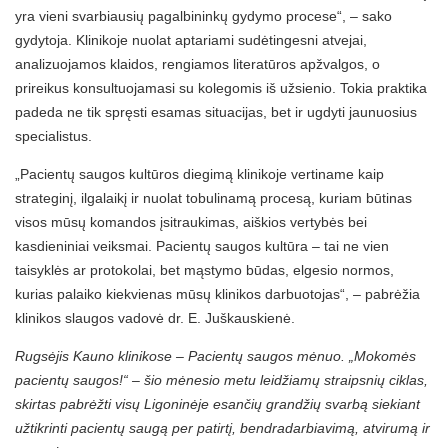
yra vieni svarbiausių pagalbininkų gydymo procese“, – sako
gydytoja. Klinikoje nuolat aptariami sudėtingesni atvejai,
analizuojamos klaidos, rengiamos literatūros apžvalgos, o
prireikus konsultuojamasi su kolegomis iš užsienio. Tokia praktika
padeda ne tik spręsti esamas situacijas, bet ir ugdyti jaunuosius
specialistus.
„Pacientų saugos kultūros diegimą klinikoje vertiname kaip
strateginį, ilgalaikį ir nuolat tobulinamą procesą, kuriam būtinas
visos mūsų komandos įsitraukimas, aiškios vertybės bei
kasdieniniai veiksmai. Pacientų saugos kultūra – tai ne vien
taisyklės ar protokolai, bet mąstymo būdas, elgesio normos,
kurias palaiko kiekvienas mūsų klinikos darbuotojas“, – pabrėžia
klinikos slaugos vadovė dr. E. Juškauskienė.
Rugsėjis Kauno klinikose – Pacientų saugos mėnuo. „Mokomės
pacientų saugos!“ – šio mėnesio metu leidžiamų straipsnių ciklas,
skirtas pabrėžti visų Ligoninėje esančių grandžių svarbą siekiant
užtikrinti pacientų saugą per patirtį, bendradarbiavimą, atvirumą ir