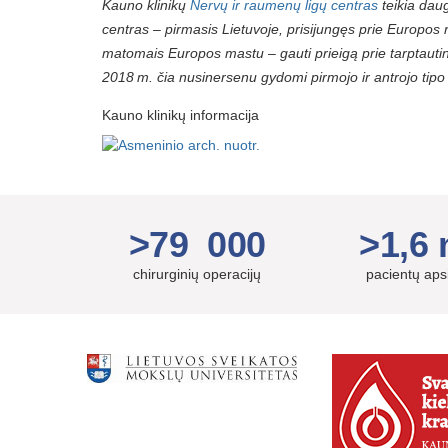
Kauno klinikų
Nervų ir raumenų ligų centras
teikia dau
centras – pirmasis Lietuvoje, prisijungęs prie Europos 
matomais Europos mastu – gauti prieigą prie tarptautin
2018 m. čia nusinersenu gydomi pirmojo ir antrojo tipo 
Kauno klinikų informacija
>79 000
>1,6 
chirurginių operacijų
pacientų ap