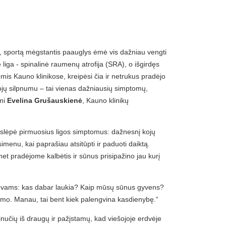
 sportą mėgstantis paauglys ėmė vis dažniau vengti
liga - spinalinė raumenų atrofija (SRA), o išgirdęs
is Kauno klinikose, kreipėsi čia ir netrukus pradėjo
ojų silpnumu – tai vienas dažniausių simptomų,
ymi
Evelina Grušauskienė
, Kauno klinikų
 slėpė pirmuosius ligos simptomus: dažnesnį kojų
simenu, kai paprašiau atsitūpti ir paduoti daiktą.
et pradėjome kalbėtis ir sūnus prisipažino jau kurį
 tėvams: kas dabar laukia? Kaip mūsų sūnus gyvens?
azmo. Manau, tai bent kiek palengvina kasdienybę.“
čių iš draugų ir pažįstamų, kad viešojoje erdvėje