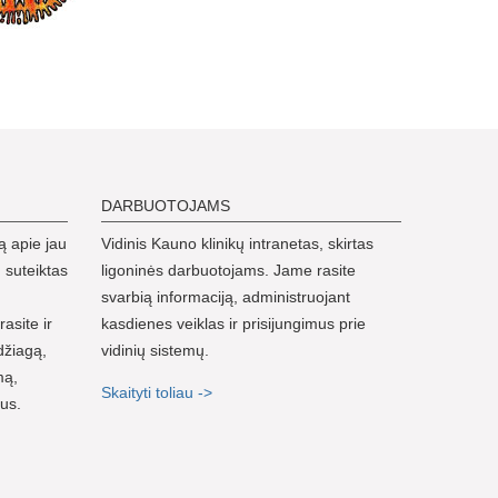
DARBUOTOJAMS
ą apie jau
Vidinis Kauno klinikų intranetas, skirtas
 suteiktas
ligoninės darbuotojams. Jame rasite
svarbią informaciją, administruojant
rasite ir
kasdienes veiklas ir prisijungimus prie
džiagą,
vidinių sistemų.
mą,
Skaityti toliau ->
nus.