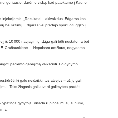
ūnui geriausio, darėme viską, kad patektume į Kauno
 injekcijomis. „Rezultatai – akivaizdūs. Edgaras kas
mų bei kritimų, Edgaras vėl pradėjo sportuoti, grįžo į
jį iš 10 000 naujagimių. „Liga gali būti nustatoma bet
ina E. Grušauskienė. – Nepaisant amžiaus, negydoma
augoti paciento gebėjimą vaikščioti. Po gydymo
iūrėti iki galo neišaiškintus atvejus – už jų gali
mui. Toks žingsnis gali atverti galimybes pradėti
ė – ypatinga gydytoja. Visada rūpinosi mūsų sūnumi,
mama.