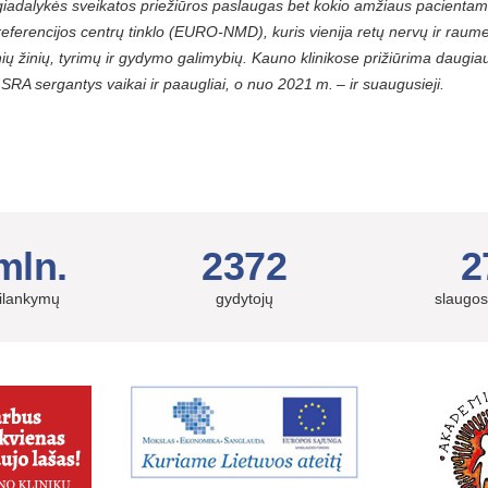
giadalykės sveikatos priežiūros paslaugas bet kokio amžiaus pacientam
referencijos centrų tinklo (EURO-NMD), kuris vienija retų nervų ir raume
ių žinių, tyrimų ir gydymo galimybių. Kauno klinikose prižiūrima daugi
SRA sergantys vaikai ir paaugliai, o nuo 2021 m. – ir suaugusieji.
mln.
2372
2
silankymų
gydytojų
slaugos