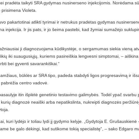
ntei pradėta taikyti SRA gydymas nusinerseno injekcijomis. Norėdama s
– prisimena Violeta.
o pakartotinai atlikti tyrimai ir netrukus pradėtas gydymas nusinerseno
a injekcija. Ir jis pats, ir jo šeima pastebi, kad žymiai sumažėjo suklupi
žniausiai ji diagnozuojama kūdikystėje, o sergamumas siekia vieną atve
kių iki suaugusiųjų, kuriems pasireiškia lengvesni simptomai, – aišk
dirbti bei gyventi savarankiškai.“
mžiaus, būklės ar SRA tipo, padeda stabdyti ligos progresavimą ir išs
– pabrėžia centro vadovė.
aulyje itin išplėtė genetinio testavimo galimybės. Todėl ypač svarbu perž
ių diagnozė neaiški arba nepatikslinta, nukreipti diagnozės peržiūrėji
toja.
, kuri lydėjo ir toliau lydi jį gydymo kelyje. „Gydytoja E. Grušauskien
Esame be galo dėkingi, kad sutikome tokią specialistę“, – sako Edgaro 