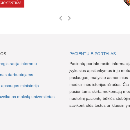
DOS
PACIENTŲ E-PORTALAS
egistracija internetu
Pacientų portale rasite informacij
įvykusius apsilankymus ir jų metu
imas darbuotojams
paslaugas, matysite asmeninius
medicininės istorijos išrašus. Čia 
 apsaugos ministerija
pacientams skirtą mokomąją me
sveikatos mokslų universitetas
nuotolinį pacientų būklės stebėji
savikontrolės testus ar klausimy