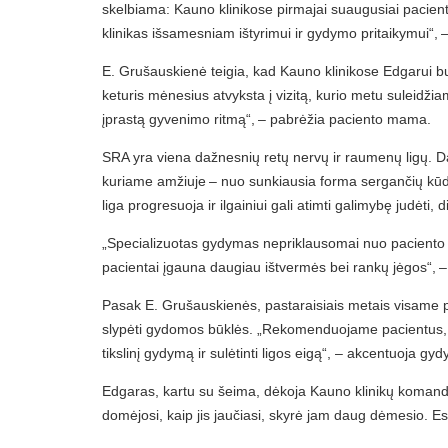
skelbiama: Kauno klinikose pirmajai suaugusiai pacie
klinikas išsamesniam ištyrimui ir gydymo pritaikymui“, 
E. Grušauskienė teigia, kad Kauno klinikose Edgarui buv
keturis mėnesius atvyksta į vizitą, kurio metu suleidžiam
įprastą gyvenimo ritmą“, – pabrėžia paciento mama.
SRA yra viena dažnesnių retų nervų ir raumenų ligų. Da
kuriame amžiuje – nuo sunkiausia forma sergančių kūdi
liga progresuoja ir ilgainiui gali atimti galimybę judėti, 
„Specializuotas gydymas nepriklausomai nuo paciento a
pacientai įgauna daugiau ištvermės bei rankų jėgos“, 
Pasak E. Grušauskienės, pastaraisiais metais visame pas
slypėti gydomos būklės. „Rekomenduojame pacientus, kur
tikslinį gydymą ir sulėtinti ligos eigą“, – akcentuoja gydy
Edgaras, kartu su šeima, dėkoja Kauno klinikų komandai
domėjosi, kaip jis jaučiasi, skyrė jam daug dėmesio. 