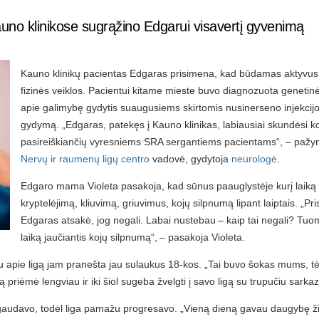
uno klinikose sugrąžino Edgarui visavertį gyvenimą
Kauno klinikų pacientas Edgaras prisimena, kad būdamas aktyvus,
fizinės veiklos. Pacientui kitame mieste buvo diagnozuota genetinė 
apie galimybę gydytis suaugusiems skirtomis nusinerseno injekcijom
gydymą. „Edgaras, patekęs į Kauno klinikas, labiausiai skundėsi k
pasireiškiančių vyresniems SRA sergantiems pacientams“, – paž
Nervų ir raumenų ligų centro
vadovė, gydytoja
neurologė
.
Edgaro mama Violeta pasakoja, kad sūnus paauglystėje kurį laiką
kryptelėjimą, kliuvimą, griuvimus, kojų silpnumą lipant laiptais. „Pri
Edgaras atsakė, jog negali. Labai nustebau – kaip tai negali? Tuom
laiką jaučiantis kojų silpnumą“, – pasakoja Violeta.
au apie ligą jam pranešta jau sulaukus 18-kos. „Tai buvo šokas mums,
 priėmė lengviau ir iki šiol sugeba žvelgti į savo ligą su trupučiu sark
audavo, todėl liga pamažu progresavo. „Vieną dieną gavau daugybę žinu