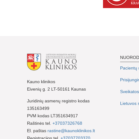
NUORO
Pacientų r
Prisijung
Kauno klinikos
Eivenių g. 2 LT-50161 Kaunas
Sveikatos
Juridinių asmenų registro kodas
Lietuvos 
135163499
PVM kodas LT351634917
Raštinės tel.
+37037326768
El. paštas
rastine@kaunoklinikos.lt
Registracijos tel.
+37037703370