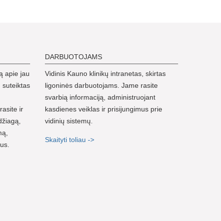
DARBUOTOJAMS
ą apie jau
Vidinis Kauno klinikų intranetas, skirtas
 suteiktas
ligoninės darbuotojams. Jame rasite
svarbią informaciją, administruojant
rasite ir
kasdienes veiklas ir prisijungimus prie
džiagą,
vidinių sistemų.
mą,
Skaityti toliau ->
nus.