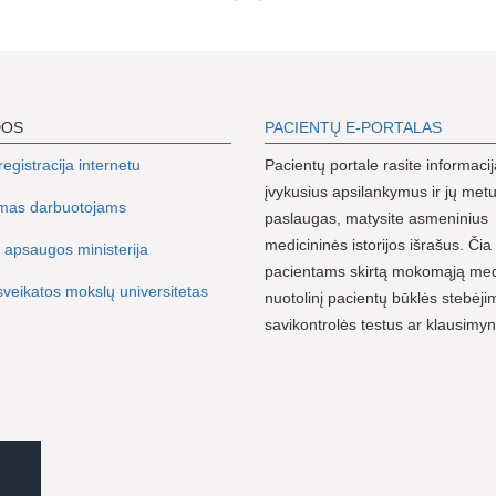
DOS
PACIENTŲ E-PORTALAS
egistracija internetu
Pacientų portale rasite informacij
įvykusius apsilankymus ir jų metu
imas darbuotojams
paslaugas, matysite asmeninius
medicininės istorijos išrašus. Čia 
 apsaugos ministerija
pacientams skirtą mokomąją me
sveikatos mokslų universitetas
nuotolinį pacientų būklės stebėji
savikontrolės testus ar klausimy