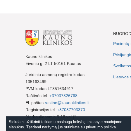
NUORO
Pacientų r
Prisijung
Kauno klinikos
Eivenių g. 2 LT-50161 Kaunas
Sveikatos
Juridinių asmenų registro kodas
Lietuvos 
135163499
PVM kodas LT351634917
Raštinės tel.
+37037326768
El. paštas
rastine@kaunoklinikos.lt
Registracijos tel.
+37037703370
(darbo dienomis 8-18 val.)*
Siekdami užtikrinti teikiamų paslaugų kokybę tinklapyje naudojame
Privatumo politika
slapukus. Tęsdami naršymą jūs sutinkate su privatumo politika.