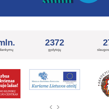
mln.
2372
2
silankymų
gydytojų
slaugos