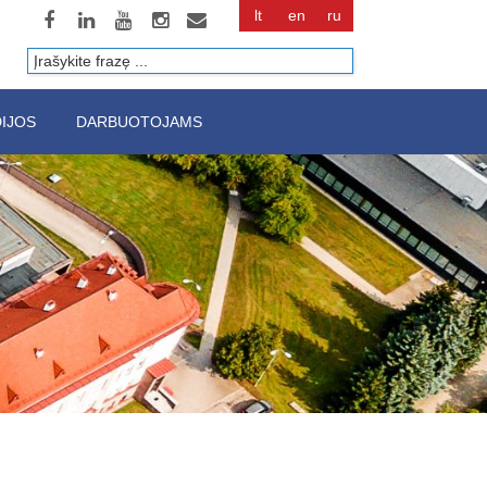
lt
en
ru
Paieška
IJOS
DARBUOTOJAMS