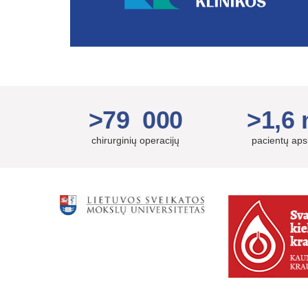
>79 000
>1,6 
chirurginių operacijų
pacientų ap