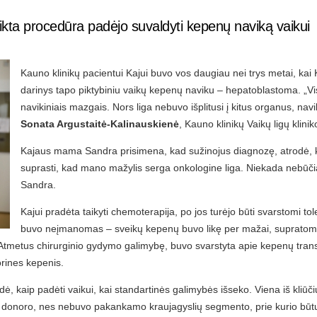
ikta procedūra padėjo suvaldyti kepenų naviką vaikui
Kauno klinikų pacientui Kajui buvo vos daugiau nei trys metai, kai
darinys tapo piktybiniu vaikų kepenų naviku – hepatoblastoma. „
navikiniais mazgais. Nors liga nebuvo išplitusi į kitus organus, nav
Sonata Argustaitė-Kalinauskienė
, Kauno klinikų Vaikų ligų klin
Kajaus mama Sandra prisimena, kad sužinojus diagnozę, atrodė, ka
suprasti, kad mano mažylis serga onkologine liga. Niekada nebūčia
Sandra.
Kajui pradėta taikyti chemoterapija, po jos turėjo būti svarstomi 
buvo neįmanomas – sveikų kepenų buvo likę per mažai, supratom
ė. Atmetus chirurginio gydymo galimybę, buvo svarstyta apie kepenų trans
norines kepenis.
kaip padėti vaikui, kai standartinės galimybės išseko. Viena iš kliūči
ojo donoro, nes nebuvo pakankamo kraujagyslių segmento, prie kurio būt