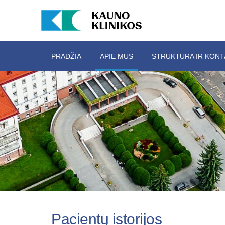
PRADŽIA
APIE MUS
STRUKTŪRA IR KONT
Pacientų istorijos