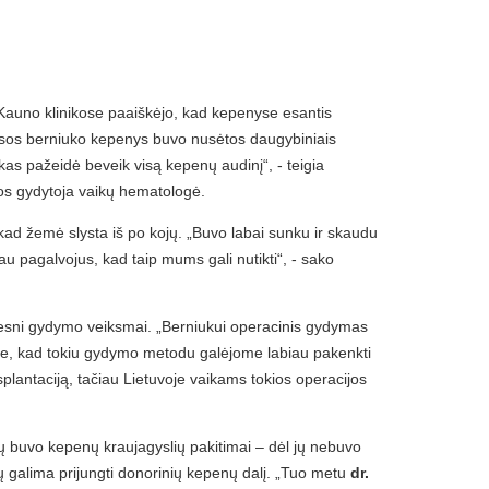
 Kauno klinikose paaiškėjo, kad kepenyse esantis
Visos berniuko kepenys buvo nusėtos daugybiniais
ikas pažeidė beveik visą kepenų audinį“, - teigia
ikos gydytoja vaikų hematologė.
d žemė slysta iš po kojų. „Buvo labai sunku ir skaudu
u pagalvojus, kad taip mums gali nutikti“, - sako
tolesni gydymo veiksmai. „Berniukui operacinis gydymas
e, kad tokiu gydymo metodu galėjome labiau pakenkti
plantaciją, tačiau Lietuvoje vaikams tokios operacijos
ų buvo kepenų kraujagyslių pakitimai – dėl jų nebuvo
ų galima prijungti donorinių kepenų dalį. „Tuo metu
dr.