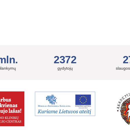
mln.
2372
2
silankymų
gydytojų
slaugos