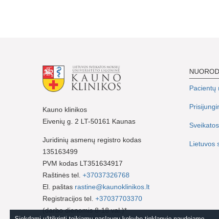
NUORO
Pacientų r
Prisijung
Kauno klinikos
Eivenių g. 2 LT-50161 Kaunas
Sveikatos
Juridinių asmenų registro kodas
Lietuvos 
135163499
PVM kodas LT351634917
Raštinės tel.
+37037326768
El. paštas
rastine@kaunoklinikos.lt
Registracijos tel.
+37037703370
(darbo dienomis 8-18 val.)*
Siekdami užtikrinti teikiamų paslaugų kokybę tinklapyje naudojame