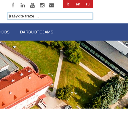
lt
en
ru
Paieška
IJOS
DARBUOTOJAMS