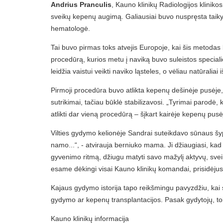
Andrius Pranculis
, Kauno klinikų Radiologijos kliniko
sveikų kepenų augimą. Galiausiai buvo nuspręsta taikyt
hematologė.
Tai buvo pirmas toks atvejis Europoje, kai šis metodas 
procedūrą, kurios metu į naviką buvo suleistos speciali
leidžia vaistui veikti naviko ląsteles, o vėliau natūrali
Pirmoji procedūra buvo atlikta kepenų dešinėje pusėje,
sutrikimai, tačiau būklė stabilizavosi. „Tyrimai parodė
atlikti dar vieną procedūrą – šįkart kairėje kepenų pusė
Vilties gydymo kelionėje Sandrai suteikdavo sūnaus šyp
namo...“, - atvirauja berniuko mama. Ji džiaugiasi, kad 
gyvenimo ritmą, džiugu matyti savo mažylį aktyvų, sveiks
esame dėkingi visai Kauno klinikų komandai, prisidėjus
Kajaus gydymo istorija tapo reikšmingu pavyzdžiu, kai 
gydymo ar kepenų transplantacijos. Pasak gydytojų, tok
Kauno klinikų informacija