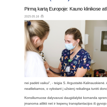
Pirmą kartą Europoje: Kauno klinikose atl
2025.05.16
nei padėti vaikui“, - teigia S. Argustaitė-Kalinauskien
neatliekamos, o vykstant į užsienį reikalinga turėti do
Konsiliumuose dalyvavusi daugidalykė komanda sprendė, 
įmanoma atlikti net ir kepenų transplantacijos iš gyv