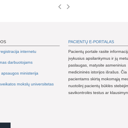
DOS
PACIENTŲ E-PORTALAS
egistracija internetu
Pacientų portale rasite informacij
įvykusius apsilankymus ir jų metu
imas darbuotojams
paslaugas, matysite asmeninius
medicininės istorijos išrašus. Čia 
 apsaugos ministerija
pacientams skirtą mokomąją me
sveikatos mokslų universitetas
nuotolinį pacientų būklės stebėji
savikontrolės testus ar klausimy