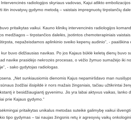
s Intervencinės radiologijos skyriaus vadovas, Kajui atlikto embolizacijos
i itin inovatyvų gydymo metodą – vaistais impregnuotų tirpstančių dalel
buvo pritaikytas vaikui. Kauno klinikų intervencinės radiologijos komand
os medžiagos – tirpstančios dalelės, įsotintos chemoterapiniais vaistais
ai ištirpsta, nepažeisdamos aplinkinio sveiko kepenų audinio“, - paaiškina d
 kur buvo didžiausias navikas. Po jos Kajaus būklė keletą dienų buvo s
, kad navike prasidėjo nekrozės procesas, o vėžio žymuo sumažėjo iki no
je“, - sako gydytojas radiologas.
sena. „Net sunkiausiomis dienomis Kajus nepamiršdavo man nusišypsoti i
sūnaus žodžiai išsipildė ir nors mažais žingsniais, tačiau užtikrintai ž
tantį ir besidžiaugiantį gyvenimu. Jis yra labai aktyvus vaikas, lanko da
iai prie Kajaus gydymo.“
sėkmingai pritaikytas unikalus metodas suteikė galimybę vaikui išvengti
io tipo gydymas – tai naujas žingsnis retų ir agresyvių vaikų onkologin