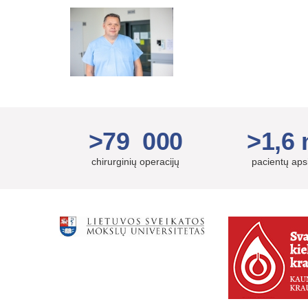
>79 000
>1,6 
chirurginių operacijų
pacientų ap