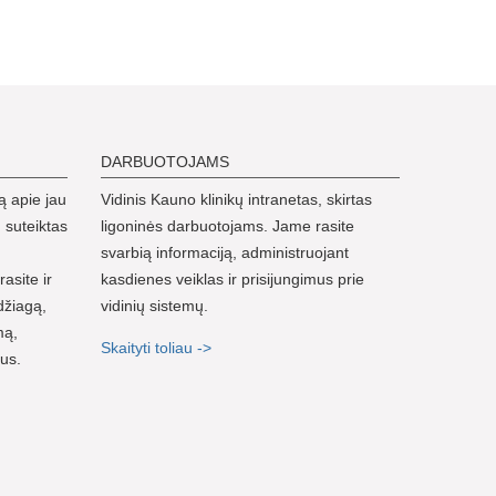
DARBUOTOJAMS
ą apie jau
Vidinis Kauno klinikų intranetas, skirtas
 suteiktas
ligoninės darbuotojams. Jame rasite
svarbią informaciją, administruojant
rasite ir
kasdienes veiklas ir prisijungimus prie
džiagą,
vidinių sistemų.
mą,
Skaityti toliau ->
nus.