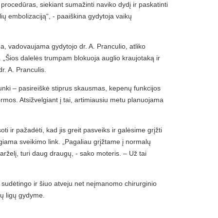
 procedūras, siekiant sumažinti naviko dydį ir paskatinti
ių embolizaciją“, - paaiškina gydytoja vaikų
a, vadovaujama gydytojo dr. A. Pranculio, atliko
. „Šios dalelės trumpam blokuoja auglio kraujotaką ir
r. A. Pranculis.
unki – pasireiškė stiprus skausmas, kepenų funkcijos
rmos. Atsižvelgiant į tai, artimiausiu metu planuojama
r pažadėti, kad jis greit pasveiks ir galėsime grįžti
engiama sveikimo link. „Pagaliau grįžtame į normalų
rželį, turi daug draugų, - sako moteris. – Už tai
 sudėtingo ir šiuo atveju net neįmanomo chirurginio
ių ligų gydyme.