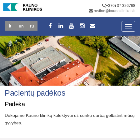
(+370) 37 326768
rastine@kaunoklinikos.lt
lt
en
ru
Toggl
navig
Pacientų padėkos
Padėka
Dėkojame Kauno klinikų kolektyvui už sunkų darbą gelbstint mūsų
gyvybes.