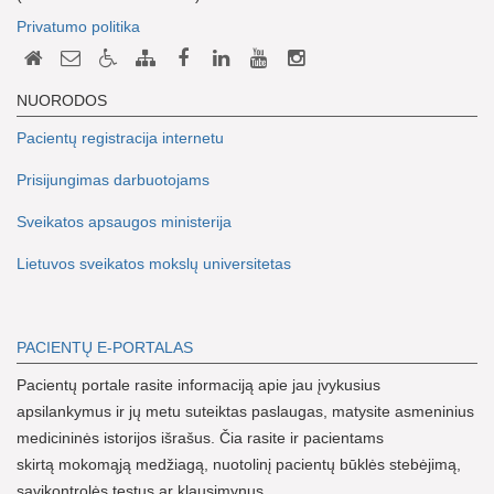
Privatumo politika
NUORODOS
Pacientų registracija internetu
Prisijungimas darbuotojams
Sveikatos apsaugos ministerija
Lietuvos sveikatos mokslų universitetas
PACIENTŲ E-PORTALAS
Pacientų portale rasite informaciją apie jau įvykusius
apsilankymus ir jų metu suteiktas paslaugas, matysite asmeninius
medicininės istorijos išrašus. Čia rasite ir pacientams
skirtą mokomąją medžiagą, nuotolinį pacientų būklės stebėjimą,
savikontrolės testus ar klausimynus.