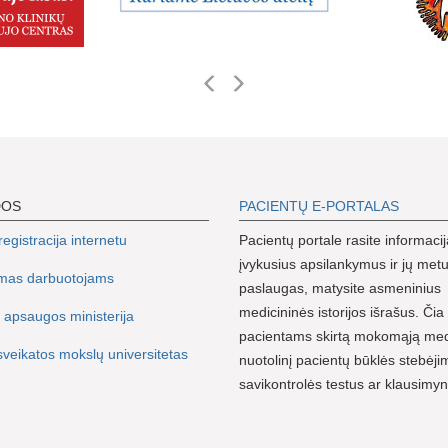
DOS
PACIENTŲ E-PORTALAS
egistracija internetu
Pacientų portale rasite informacij
įvykusius apsilankymus ir jų metu
imas darbuotojams
paslaugas, matysite asmeninius
medicininės istorijos išrašus. Čia 
 apsaugos ministerija
pacientams skirtą mokomąją me
sveikatos mokslų universitetas
nuotolinį pacientų būklės stebėji
savikontrolės testus ar klausimy