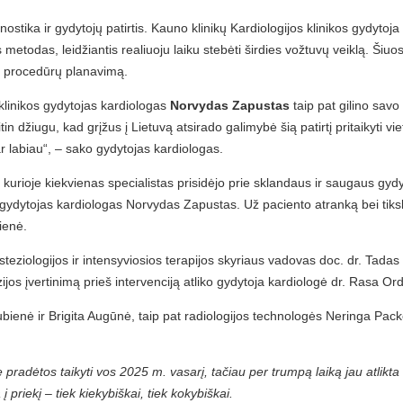
nostika ir gydytojų patirtis. Kauno klinikų Kardiologijos klinikos gydytoj
odas, leidžiantis realiuoju laiku stebėti širdies vožtuvų veiklą. Šiuos įg
ir procedūrų planavimą.
klinikos gydytojas kardiologas
Norvydas Zapustas
taip pat gilino savo
 itin džiugu, kad grįžus į Lietuvą atsirado galimybė šią patirtį pritaikyti
ar labiau“, – sako gydytojas kardiologas.
rioje kiekvienas specialistas prisidėjo prie sklandaus ir saugaus gydymo
r gydytojas kardiologas Norvydas Zapustas. Už paciento atranką bei ti
ienė.
steziologijos ir intensyviosios terapijos skyriaus vadovas doc. dr. Tadas
zijos įvertinimą prieš intervenciją atliko gydytoja kardiologė dr. Rasa Or
ienė ir Brigita Augūnė, taip pat radiologijos technologės Neringa Packev
pradėtos taikyti vos 2025 m. vasarį, tačiau per trumpą laiką jau atlikta 
į priekį – tiek kiekybiškai, tiek kokybiškai.