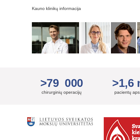
Kauno klinikų informacija
>79 000
>1,6 
chirurginių operacijų
pacientų ap