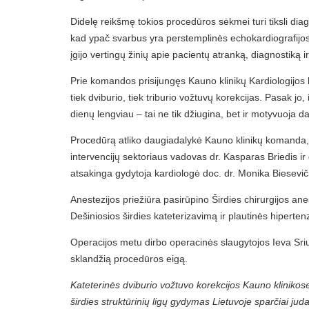
Didelę reikšmę tokios procedūros sėkmei turi tiksli diag
kad ypač svarbus yra perstemplinės echokardiografijos met
įgijo vertingų žinių apie pacientų atranką, diagnostiką 
Prie komandos prisijungęs Kauno klinikų Kardiologijos 
tiek dviburio, tiek triburio vožtuvų korekcijas. Pasak jo,
dienų lengviau – tai ne tik džiugina, bet ir motyvuoja d
Procedūrą atliko daugiadalykė Kauno klinikų komanda, ku
intervencijų sektoriaus vadovas dr. Kasparas Briedis i
atsakinga gydytoja kardiologė doc. dr. Monika Biesevič
Anestezijos priežiūra pasirūpino Širdies chirurgijos ane
Dešiniosios širdies kateterizavimą ir plautinės hiperten
Operacijos metu dirbo operacinės slaugytojos Ieva Sriub
sklandžią procedūros eigą.
Kateterinės dviburio vožtuvo korekcijos Kauno klinikose 
širdies struktūrinių ligų gydymas Lietuvoje sparčiai juda 