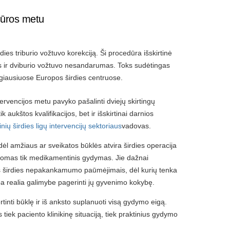
edūros metu
rdies triburio vožtuvo korekciją. Ši procedūra išskirtinė
s ir dviburio vožtuvo nesandarumas. Toks sudėtingas
ngiausiuose Europos širdies centruose.
tervencijos metu pavyko pašalinti dviejų skirtingų
k aukštos kvalifikacijos, bet ir išskirtinai darnios
inių širdies ligų intervencijų sektoriaus
vadovas.
l amžiaus ar sveikatos būklės atvira širdies operacija
taikomas tik medikamentinis gydymas. Jie dažnai
ais širdies nepakankamumo paūmėjimais, dėl kurių tenka
mpa realia galimybe pagerinti jų gyvenimo kokybę.
rtinti būklę ir iš anksto suplanuoti visą gydymo eigą.
iek paciento klinikinę situaciją, tiek praktinius gydymo