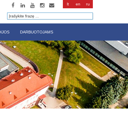
lt
en
ru
Paieška
IJOS
DARBUOTOJAMS