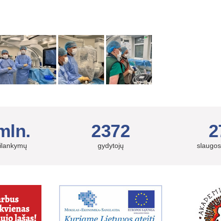
mln.
2372
2
silankymų
gydytojų
slaugos