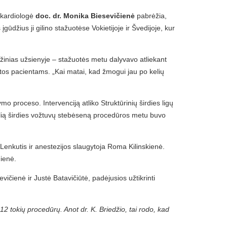
a kardiologė
doc. dr. Monika Biesevičienė
pabrėžia,
ūdžius ji gilino stažuotėse Vokietijoje ir Švedijoje, kur
 žinias užsienyje – stažuotės metu dalyvavo atliekant
 vietos pacientams. „Kai matai, kad žmogui jau po kelių
 proceso. Intervenciją atliko Struktūrinių širdies ligų
kslią širdies vožtuvų stebėseną procedūros metu buvo
 Lenkutis ir anestezijos slaugytoja Roma Kilinskienė.
dienė.
ičienė ir Justė Batavičiūtė, padėjusios užtikrinti
12 tokių procedūrų. Anot dr. K. Briedžio, tai rodo, kad