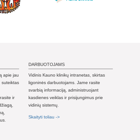
DARBUOTOJAMS
ą apie jau
Vidinis Kauno klinikų intranetas, skirtas
 suteiktas
ligoninės darbuotojams. Jame rasite
svarbią informaciją, administruojant
rasite ir
kasdienes veiklas ir prisijungimus prie
džiagą,
vidinių sistemų.
mą,
Skaityti toliau ->
nus.