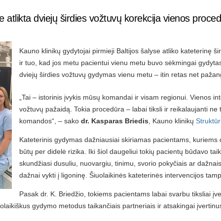
e atlikta dviejų širdies vožtuvų korekcija vienos proc
Kauno klinikų gydytojai pirmieji Baltijos šalyse atliko kateterinę ši
ir tuo, kad jos metu pacientui vienu metu buvo sėkmingai gydyta
dviejų širdies vožtuvų gydymas vienu metu – itin retas net paža
„Tai – istorinis įvykis mūsų komandai ir visam regionui. Vienos in
vožtuvų pažaidą. Tokia procedūra – labai tiksli ir reikalaujanti ne ti
komandos“, – sako
dr. Kasparas Briedis
, Kauno klinikų
Struktūr
Kateterinis gydymas dažniausiai skiriamas pacientams, kuriems dė
būtų per didelė rizika. Iki šiol daugeliui tokių pacientų būdavo 
skundžiasi dusuliu, nuovargiu, tinimu, svorio pokyčiais ar dažn
dažnai vykti į ligoninę. Šiuolaikinės kateterinės intervencijos ta
Pasak dr. K. Briedžio, tokiems pacientams labai svarbu tiksliai įve
ikiškus gydymo metodus taikančiais partneriais ir atsakingai įvertinus t