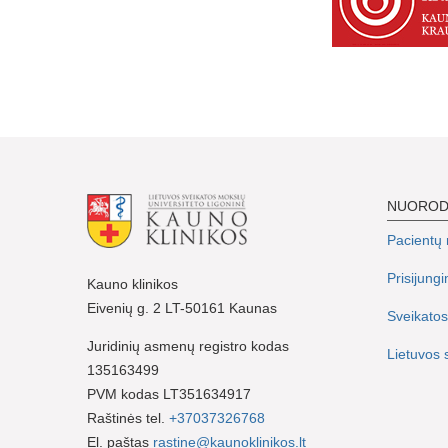
NUORO
Pacientų r
Prisijung
Kauno klinikos
Eivenių g. 2 LT-50161 Kaunas
Sveikatos
Juridinių asmenų registro kodas
Lietuvos 
135163499
PVM kodas LT351634917
Raštinės tel.
+37037326768
El. paštas
rastine@kaunoklinikos.lt