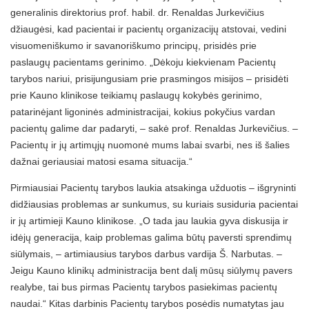
generalinis direktorius prof. habil. dr. Renaldas Jurkevičius
džiaugėsi, kad pacientai ir pacientų organizacijų atstovai, vedini
visuomeniškumo ir savanoriškumo principų, prisidės prie
paslaugų pacientams gerinimo. „Dėkoju kiekvienam Pacientų
tarybos nariui, prisijungusiam prie prasmingos misijos – prisidėti
prie Kauno klinikose teikiamų paslaugų kokybės gerinimo,
patarinėjant ligoninės administracijai, kokius pokyčius vardan
pacientų galime dar padaryti, – sakė prof. Renaldas Jurkevičius. –
Pacientų ir jų artimųjų nuomonė mums labai svarbi, nes iš šalies
dažnai geriausiai matosi esama situacija.“
Pirmiausiai Pacientų tarybos laukia atsakinga užduotis – išgryninti
didžiausias problemas ar sunkumus, su kuriais susiduria pacientai
ir jų artimieji Kauno klinikose. „O tada jau laukia gyva diskusija ir
idėjų generacija, kaip problemas galima būtų paversti sprendimų
siūlymais, – artimiausius tarybos darbus vardija Š. Narbutas. –
Jeigu Kauno klinikų administracija bent dalį mūsų siūlymų pavers
realybe, tai bus pirmas Pacientų tarybos pasiekimas pacientų
naudai.“ Kitas darbinis Pacientų tarybos posėdis numatytas jau