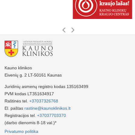
Kauno klinikos
Eivenių g. 2 LT-50161 Kaunas
Juridinių asmenų registro kodas 135163499
PVM kodas LT351634917
Raštinės tel.
+37037326768
El. paštas
rastine@kaunoklinikos.lt
Registracijos tel.
+37037703370
(darbo dienomis 8-18 val.)*
Privatumo politika