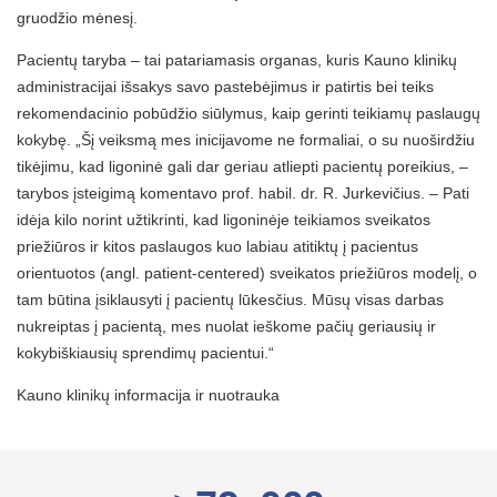
gruodžio mėnesį.
Pacientų taryba – tai patariamasis organas, kuris Kauno klinikų
administracijai išsakys savo pastebėjimus ir patirtis bei teiks
rekomendacinio pobūdžio siūlymus, kaip gerinti teikiamų paslaugų
kokybę. „Šį veiksmą mes inicijavome ne formaliai, o su nuoširdžiu
tikėjimu, kad ligoninė gali dar geriau atliepti pacientų poreikius, –
tarybos įsteigimą komentavo prof. habil. dr. R. Jurkevičius. – Pati
idėja kilo norint užtikrinti, kad ligoninėje teikiamos sveikatos
priežiūros ir kitos paslaugos kuo labiau atitiktų į pacientus
orientuotos (angl. patient-centered) sveikatos priežiūros modelį, o
tam būtina įsiklausyti į pacientų lūkesčius. Mūsų visas darbas
nukreiptas į pacientą, mes nuolat ieškome pačių geriausių ir
kokybiškiausių sprendimų pacientui.“
Kauno klinikų informacija ir nuotrauka