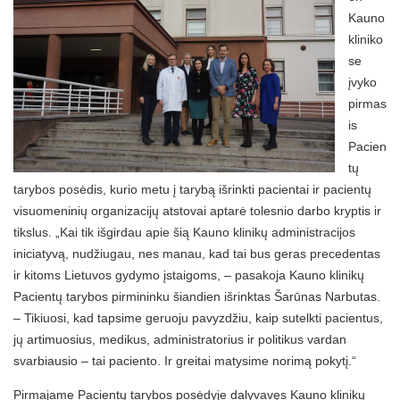
Kauno
kliniko
se
įvyko
pirmas
is
Pacien
tų
tarybos posėdis, kurio metu į tarybą išrinkti pacientai ir pacientų
visuomeninių organizacijų atstovai aptarė tolesnio darbo kryptis ir
tikslus. „Kai tik išgirdau apie šią Kauno klinikų administracijos
iniciatyvą, nudžiugau, nes manau, kad tai bus geras precedentas
ir kitoms Lietuvos gydymo įstaigoms, – pasakoja Kauno klinikų
Pacientų tarybos pirmininku šiandien išrinktas Šarūnas Narbutas.
– Tikiuosi, kad tapsime geruoju pavyzdžiu, kaip sutelkti pacientus,
jų artimuosius, medikus, administratorius ir politikus vardan
svarbiausio – tai paciento. Ir greitai matysime norimą pokytį.“
Pirmajame Pacientų tarybos posėdyje dalyvavęs Kauno klinikų