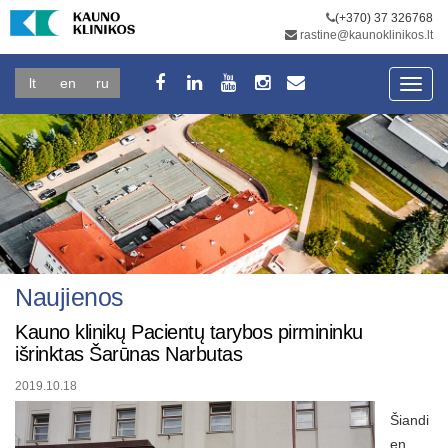
(+370) 37 326768
rastine@kaunoklinikos.lt
lt
en
ru
Toggl
navig
Naujienos
Kauno klinikų Pacientų tarybos pirmininku
išrinktas Šarūnas Narbutas
2019.10.18
Šiandi
en