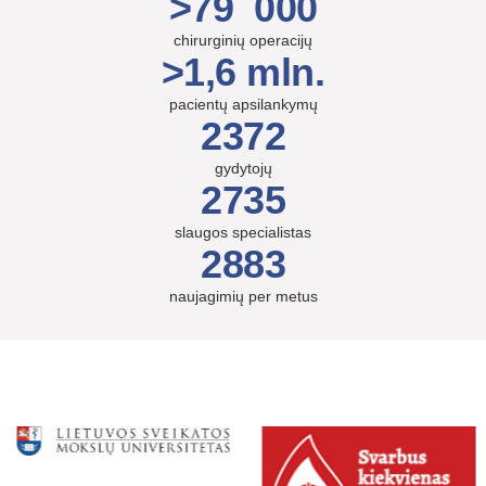
>79 000
chirurginių operacijų
>1,6 mln.
pacientų apsilankymų
2372
gydytojų
2735
slaugos specialistas
2883
naujagimių per metus